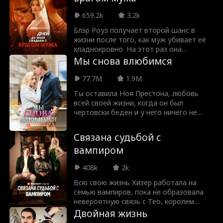
659.2k
3.2k
Блэр Роуз получает второй шанс в
жизни после того, как муж убивает её
хладнокровно. На этот раз она
намерена преподать ему урок.
Мы снова влюбимся
Единственное, чего она не учла в своём
тщательном плане, это влюбиться в
77.7M
1.9M
Натана Форбса, высокого, красивого
Ты оставила Ноя Престона, любовь
наследника семьи Форбс. Это
всей своей жизни, когда он был
очередная ошибка или её второй шанс
чертовски беден и у него ничего не
на любовь?
было. 5 лет спустя он стал
миллиардером, который хочет
Связана судьбой с
приобрести вашу компанию и
вампиром
превратить вашу жизнь в ад. Скажешь
ли ты ему правду о том, почему ты на
408k
2k
самом деле оставила его, или уже
слишком поздно для второго шанса на
Всю свою жизнь Хизер работала на
любовь?
семью вампиров, пока не образовала
невероятную связь с Тео, королем
вампиров. Теперь ей нужно найти
Двойная жизнь
ответы на все загадки: что случилось с