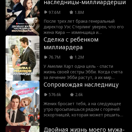
наследницы-миллиардерши
ее потерянными детскими
воспоминаниями? Как возникла эта
97.6M
1.8M
связь? Является ли Тео ее гибелью или
любовью всей ее жизни?
После трех лет брака генеральный
директор Уэс Стерлинг уверен, что его
жена Кира — изменщица и
золотоискательница. Устав от
Сделка с ребенком
обвинений и плохого обращения, Кира
миллиардера
наконец разводится с ним и вновь
принимает свою истинную сущность…
76.7M
1.2M
наследницы-миллиардерши! Что
сделает Уэс, когда поймет, что
У Амелии Харт одна цель - спасти
совершил величайшую ошибку в совей
жизнь своей сестры Эбби. Когда счета
жизни? Заставит ли Кира его
за лечение Эбби растут, а их мир
заплатить... или снова в него
рушится, отчаяние приводит Амелию к
Сопровождая наследницу
влюбиться?
мадам Икс, владелице крупнейшей в
Лос-Анджелесе службы эскорта.
576.6k
2.6k
Решение проблемы кроется в
Жених бросает тебя, а на следующее
столкновении с генеральным
утро просыпаешься рядом с горячей
директором-миллиардером Натаном
эскортницей, которая может решить
Ридом. Чтобы спасти жизнь своей
твои проблемы.
сестры, Амелия Харт должна
пожертвовать своей жизнью. Она
Двойная жизнь моего мужа-