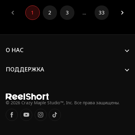
злой семье Виктории, вернуть
компанию ее матери и встретить свой
1
2
3
...
33
счастливый конец.
О НАС
ПОДДЕРЖКА
© 2026 Crazy Maple Studio™, Inc. Все права защищены.