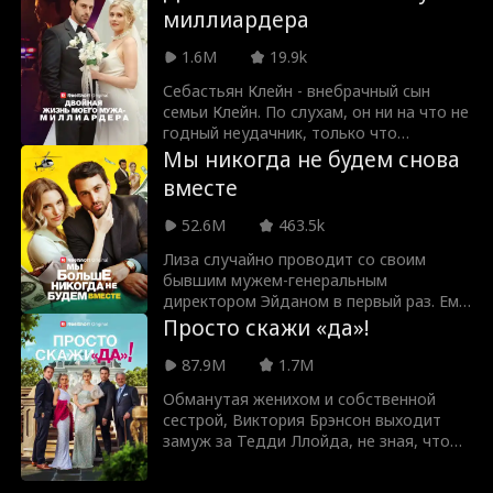
должна выйти замуж за Натана Рида и
миллиардера
родить ему ребенка!
1.6M
19.9k
Себастьян Клейн - внебрачный сын
семьи Клейн. По слухам, он ни на что не
годный неудачник, только что
вышедший из тюрьмы. Ни одна
Мы никогда не будем снова
девушка в здравом уме не вышла бы
вместе
за него замуж, пока это не сделала
Натали Куинн. Она и не подозревает...
52.6M
463.5k
что вышла замуж за тайного
миллиардера! Что произойдет, когда
Лиза случайно проводит со своим
она узнает правду? А еще лучше
бывшим мужем-генеральным
спросить, почему Себастьян Клейн
директором Эйданом в первый раз. Ему
вообще скрывает свою личность?!
настолько все равно на нее, что даже
Просто скажи «да»!
не запомнил ее лицо! На следующий
день,как в путанной комедии, Эйдан
87.9M
1.7M
нанимает ее в качестве своего
Обманутая женихом и собственной
секретаря и начинает добиваться ее!
сестрой, Виктория Брэнсон выходит
Примет ли она его обратно?
замуж за Тедди Ллойда, не зная, что
он на самом деле - тайный миллиардер.
Вместе им предстоит противостоять