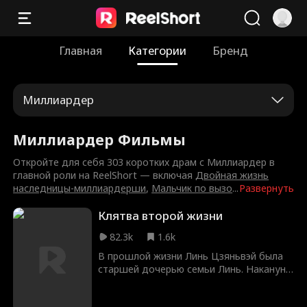
Главная
Категории
Бренд
Миллиардер
Миллиардер Фильмы
Откройте для себя 303 коротких драм с Миллиардер в
главной роли на ReelShort — включая
Двойная жизнь
наследницы-миллиардерши
,
Мальчик по вызо
...
Развернуть
Клятва второй жизни
82.3k
1.6k
В прошлой жизни Линь Цзяньвэй была
старшей дочерью семьи Линь. Накануне
свадьбы жених Чжоу Шиюй привёл Линь
Цяньцянь, объявив её настоящей