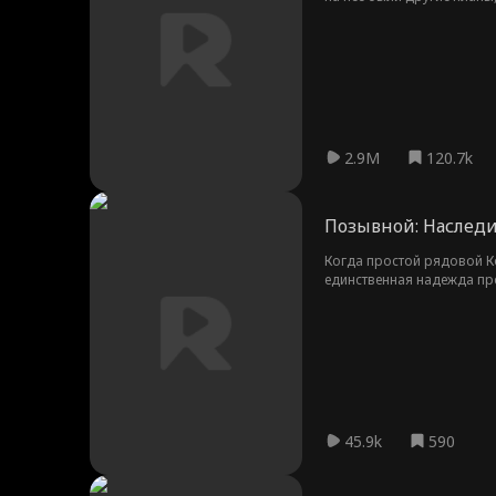
которого хочет убежать… и
2.9M
120.7k
Позывной: Наслед
Когда простой рядовой К
единственная надежда пр
позорным прошлым своей
45.9k
590