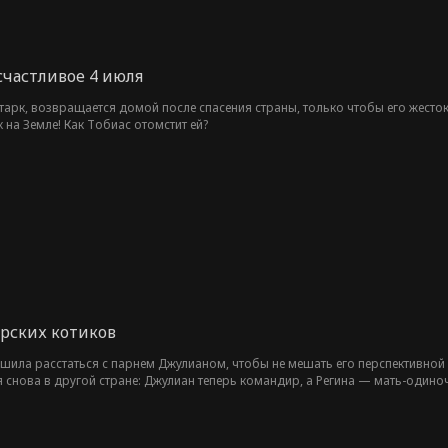
счастливое 4 июля
арк, возвращается домой после спасения страны, только чтобы его жесто
 на Земле! Как Тобиас отомстит ей?
рских котиков
ешила расстаться с парнем Джулианом, чтобы не мешать его перспективной
я снова в другой стране: Джулиан теперь командир, а Регина — мать-одино
енностями из-за классовых различий и давления окружающих. Смогут ли он