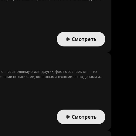
на ее пара?!
Смотреть
ю, невыполнимую для других, флот осознает: он — их
дажными политиками, коварными техномиллиардерами и
Смотреть