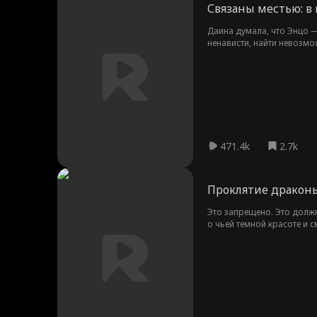
Связаны местью: в 
Даина думала, что Энцо — 
ненависти, найти невозм
471.4k
2.7k
Проклятие драконь
Это запрещено. Это должн
о чьей темной красоте и с