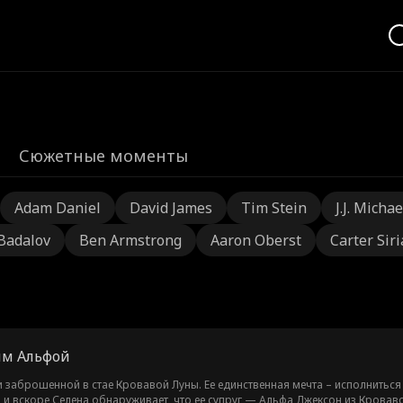
Сюжетные моменты
Adam Daniel
David James
Tim Stein
J.J. Michae
 Badalov
Ben Armstrong
Aaron Oberst
Carter Sir
ым Альфой
 заброшенной в стае Кровавой Луны. Ее единственная мечта – исполниться
, и вскоре Селена обнаруживает, что ее супруг — Альфа Джексон из Кровав