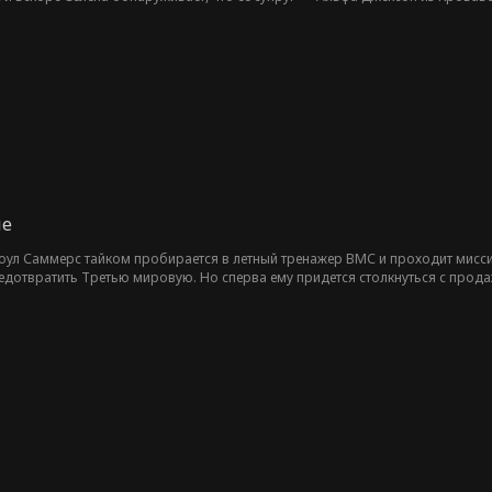
ли он тот самый? Что произойдет, если еще одна Альфа также заявит, что о
ие
оул Саммерс тайком пробирается в летный тренажер ВМС и проходит мисси
едотвратить Третью мировую. Но сперва ему придется столкнуться с про
 семьи.