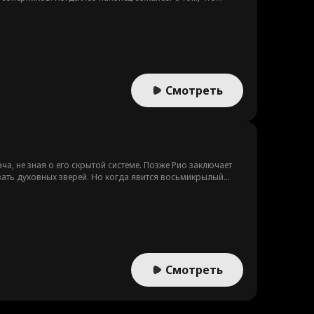
ается в пепел. Пока Лео падает на поле боя, Винни идет
Смотреть
а, не зная о его скрытой системе. Позже Рио заключает
вать духовных зверей. Но когда явится восьмикрылый
Смотреть