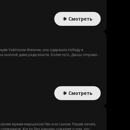
Смотреть
инцем Уэйлоном Фенном, она одержала победу и
на знатной даме ради власти. Более того, Джош отправил
орачивала мир Джоша с ног на голову, в тени её и
Смотреть
ой своим мужем-маршалом Лео и их сыном. Решив начать
соперников. Когда Лео наконец сожалеет о том, что