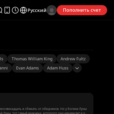
Пополнить счет
Русский
ls
Thomas William King
Andrew Fultz
ianni
Evan Adams
Adam Huss
 восемнадцать и сбежать от обидчиков. Но у Богини Луны
ой Луны, тот самый мужчина, которого она ненавидит и от