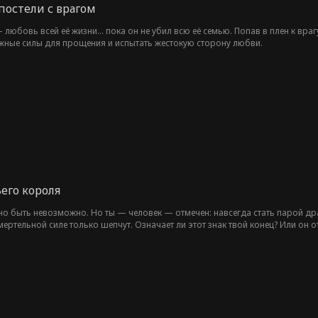
постели с врагом
любовь всей её жизни... пока он не убил всю её семью. Попав в плен к вра
ожные силы для прощения и испытать жестокую сторону любви.
его короля
о быть невозможно. Но ты — человек — отмечен: навсегда стать парой дра
мертельной силе только шепчут. Означает ли этот знак твой конец? Или он о