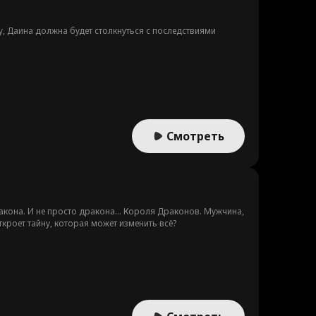
гу, Даина должна будет столкнуться с последствиями
Смотреть
кона. И не просто дракона... Короля Драконов. Мужчина,
ткроет тайну, которая может изменить всё?