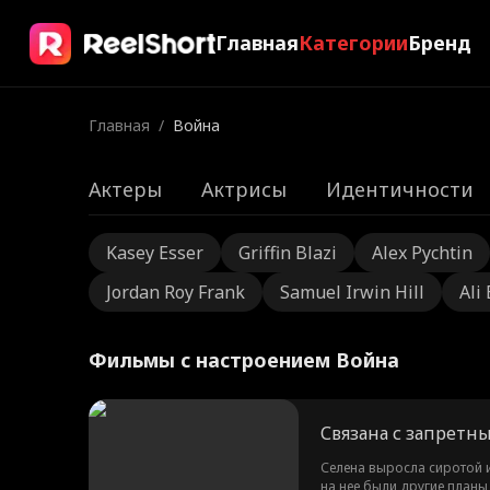
Главная
Категории
Бренд
Главная
/
Война
Актеры
Актрисы
Идентичности
Kasey Esser
Griffin Blazi
Alex Pychtin
Jordan Roy Frank
Samuel Irwin Hill
Ali
Фильмы с настроением Война
Связана с запретн
Селена выросла сиротой и
на нее были другие планы