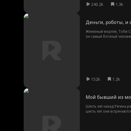
240.2k
1.3k
Деньги, роботы, и 
Железный морпех, Тоби Ст
он самый богатый человек
152k
1.2k
Мой бывший из мо
Шесть лет назад Регина р
шесть лет они встречаютс
сталкиваются с неопредел