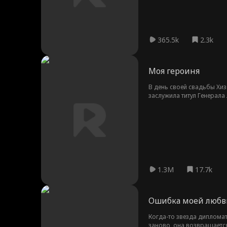
365.5k
2.3k
Моя героиня
В день своей свадьбы Хи
заслужила титул Генерала
её бедную сестру в налож
Уэйлона ждали ещё более 
1.3M
17.7k
Ошибка моей любв
Когда-то звезда дипломат
заново, она возвращается