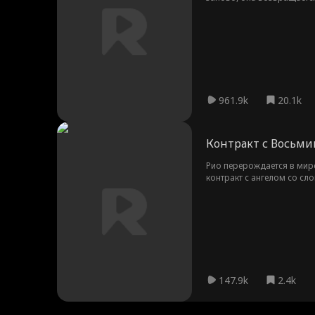
отпустил её, уже слишком
вперед. Она сильнее, мудр
961.9k
20.1k
Контракт с Восьм
Рио перерождается в мире
контракт с ангелом со сл
серафим, мир содрогнетс
147.9k
2.4k