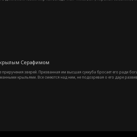
 поздно. Предательства раскрываются, надвигается война, а любовь превращ
ее и готова встретить мир на своих условиях.
икрылым Серафимом
 приручения зверей. Призванная им высшая суккуба бросает его ради богач
оманными крыльями. Все смеются над ним, не подозревая о его даре разви
я!