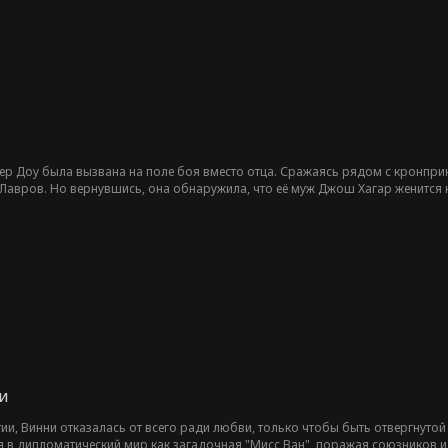
зер Доу была вызвана на поле боя вместо отца. Сражаясь рядом с кронпр
 Лавров. Но вернувшись, она обнаружила, что её муж Джош Хагар женится 
ницы. Охваченная предательством, Хизер решила отомстить. Пока она перев
тёмные интриги.
и
ии, Винни отказалась от всего ради любви, только чтобы быть отвергнут
 в дипломатический мир как загадочная "Мисс Ван", поражая союзников и 