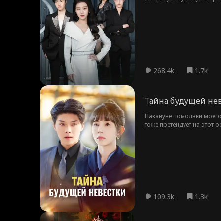
стала женой самого влият
268.4k
1.7k
Тайна будущей не
Накануне помолвки моего
тоже претендует на этот о
собирается выдать ребёнка
109.3k
1.3k