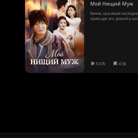
Мой Нищий Муж
Винни, красивая наследни
приводит его домой в кач
предупреждает: если они 
547k
4.5k