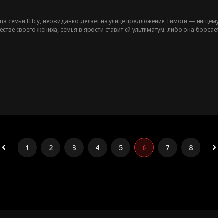
ца семьи Шоу, неожиданно делает на улице предложение Тимоти — нищему 
естве своего жениха, семья в ярости ставит ей ультиматум: либо она броса
прогонят их, однажды им придётся об этом пожалеть...
1
2
3
4
5
6
7
8