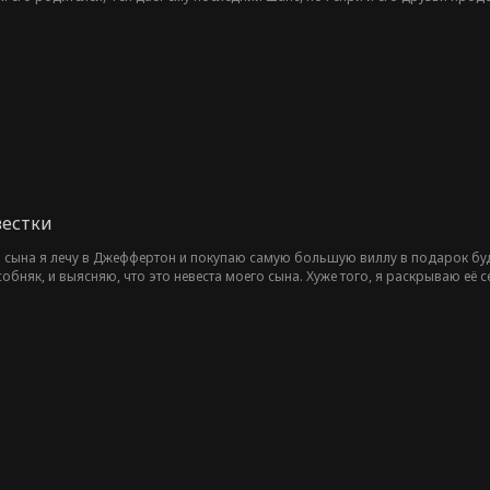
ельного человека в городе, а сам он — лишь пешка в игре Грантов, его ми
вестки
 сына я лечу в Джеффертон и покупаю самую большую виллу в подарок буд
собняк, и выясняю, что это невеста моего сына. Хуже того, я раскрываю её 
 за его. Она хвастается своим влиятельным покровителем, не подозревая, ч