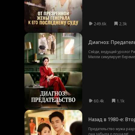
249.6k
2.3k
Диагноз: Предател
Сейди, ведущий уролог Ри
Милли симулирует береме
ассистента и пациентов, 
60.4k
1.1k
Назад в 1980-е: Вт
Предательство мужа разр
она забыла о пощаде!