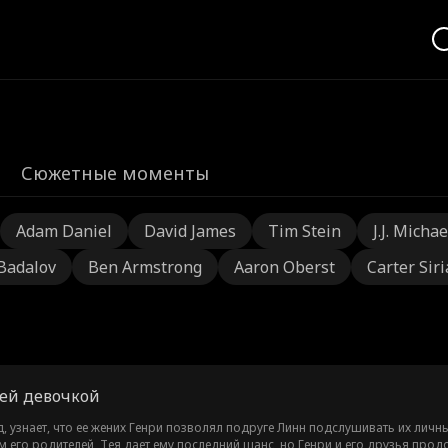
Сюжетные моменты
Adam Daniel
David James
Tim Stein
J.J. Michae
 Badalov
Ben Armstrong
Aaron Oberst
Carter Sir
ей девочкой
, узнает, что ее жених Генри позволял подруге Линн подслушивать их личны
м его родителей, Тея дает ему последний шанс, но Генри и его друзья прод