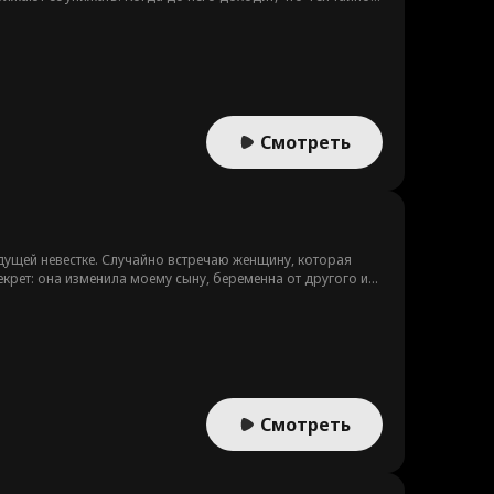
р рушится.
Смотреть
ущей невестке. Случайно встречаю женщину, которая
секрет: она изменила моему сыну, беременна от другого и
то человек, о котором она говорит... это я.
Смотреть