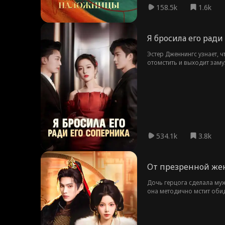
158.5k
1.6k
Я бросила его ради
Эстер Дженнингс узнает, 
отомстить и выходит заму
условии, что их брак ост
мести рождается любовь.
534.1k
3.8k
От презренной жен
Дочь герцога сделала муж
она методично мстит оби
вероломного мужа с его л