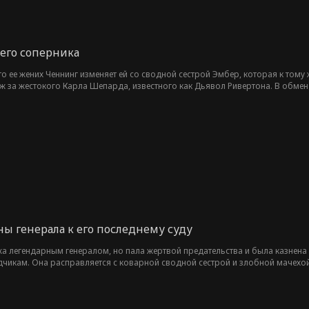
 его соперника
что ее жених Ченнинг изменяет ей со сводной сестрой Эмбер, которая к том
ж за жестокого Карла Шепарда, известного как Дьявол Ривертона. В обмен 
анется лишь сделкой. Но пока Эстер вершит возмездие, грань между притвор
ы генерала к его последнему суду
а легендарным генералом, но пала жертвой предательства и была казнена и
дчикам. Она расправляется с коварной сводной сестрой и злобной мачехой
юбимой наложницей ждет верная смерть от ее меча.