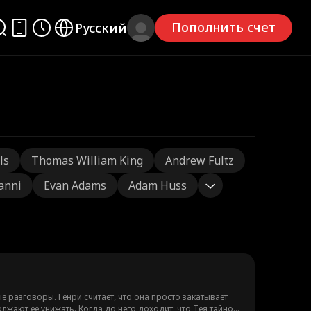
Пополнить счет
Русский
ls
Thomas William King
Andrew Fultz
ianni
Evan Adams
Adam Huss
е разговоры. Генри считает, что она просто закатывает
олжают ее унижать. Когда до него доходит, что Тея тайно