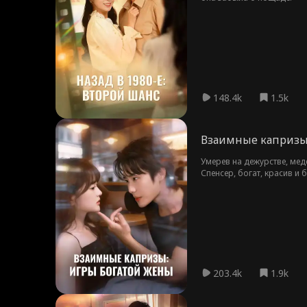
148.4k
1.5k
Взаимные капризы
Умерев на дежурстве, мед
Спенсер, богат, красив и
заботливого мужа, которы
203.4k
1.9k