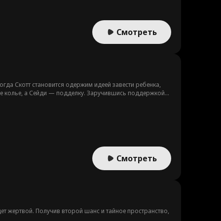
Смотреть
огда Скотт становится одержим идеей завести ребенка,
ое колье, а Сейди — подделку. Заручившись поддержкой
отпор предательству.
Смотреть
т жертвой. Получив второй шанс и тайное пространство,