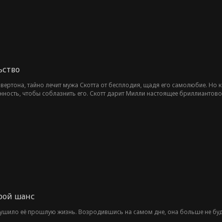
ьство
вертона, тайно лечит мужа Скотта от бесплодия, щадя его самолюбие. Но к
нность, чтобы соблазнить его. Скотт дарит Милли настоящее бриллиантов
Сейди узнает правду и больше не намерена молчать: она дает решительный 
орой шанс
ушило её прошлую жизнь. Возродившись на самом дне, она больше не буде