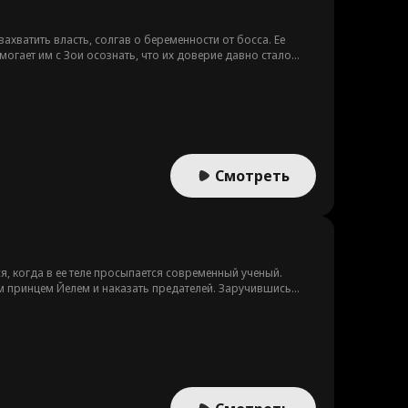
хватить власть, солгав о беременности от босса. Ее
огает им с Зои осознать, что их доверие давно стало
Смотреть
, когда в ее теле просыпается современный ученый.
м принцем Йелем и наказать предателей. Заручившись
 Никакой любви — только победа.