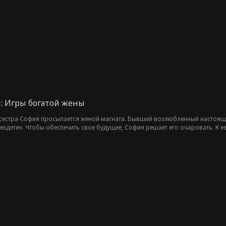
: Игры богатой жены
сестра София просыпается женой магната. Бывший возлюбленный настоящей
 бездетен. Чтобы обеспечить свое будущее, София решает его очаровать. К
й от нее без ума.