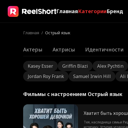
Главная
Категории
Бренд
Главная
/
Острый язык
Актеры
Актрисы
Идентичности
Kasey Esser
Griffin Blazi
Alex Pychtin
Jordan Roy Frank
Samuel Irwin Hill
Ali
Фильмы с настроением Острый язык
Хватит быть хорош
Тея, наследница семьи Рид
истерику. Уступив уговора