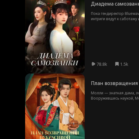
Диадема самозван
Пока гендиректор Bluewav
интриги ведут к саботажу
любовью.
78.8k
1.5k
План возвращения
Молли — знатная дама, ло
Вооружившись наукой, Мо
поддержкой императора и