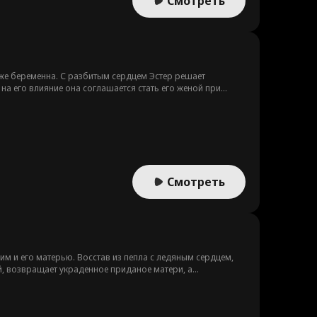
Смотреть
у же беременна. С разбитым сердцем Эстер решает
на его влияние она соглашается стать его женой при
ством и настоящими чувствами стирается, а из пепла
Смотреть
м и его матерью. Восстав из пепла с ледяным сердцем,
, возвращает украденное приданое матери, а