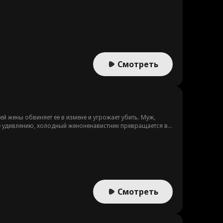
Смотреть
 жены обвиняет ее в измене и угрожает убить. Муж,
 ее удивлению, холодный женоненавистник превращается в
Смотреть