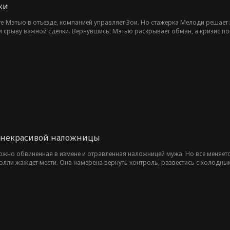
ки
e Мэтью в отъезде, компанией управляет Зои. Но стажерка Мелоди решает за
 и срыву важной сделки. Вернувшись, Мэтью раскрывает обман, а кризис пом
 некрасивой наложницы
жно обвиненная в измене и отравленная наложницей мужа. Но все меняется
лли жаждет мести. Она намерена вернуть контроль, развестись с холодны
 императрицы, она возвышается, оставляя Йеля и его наложницу ни с чем.