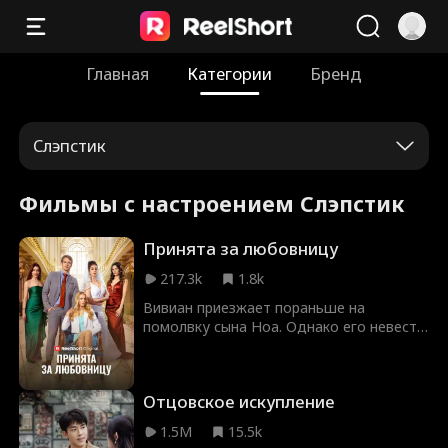
Главная
Категории
Бренд
Слэпстик
Фильмы с настроением Слэпстик
Принята за любовницу
217.3k
1.8k
Вивиан приезжает пораньше на
помолвку сына Ноа. Однако его невеста
Мия принимает ее за любовницу и
публично унижает. Не найдя мать на
празднике, разъяренный Ноа клянется
Отцовское искупление
разыскать ее во что бы то ни стало!
1.5M
15.5k