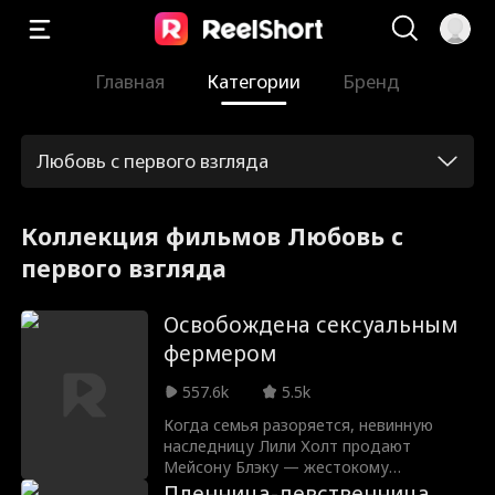
Главная
Категории
Бренд
Любовь с первого взгляда
Коллекция фильмов Любовь с
первого взгляда
Освобождена сексуальным
фермером
557.6k
5.5k
Когда семья разоряется, невинную
наследницу Лили Холт продают
Мейсону Блэку — жестокому
наследнику огромного состояния.
Пленница-девственница