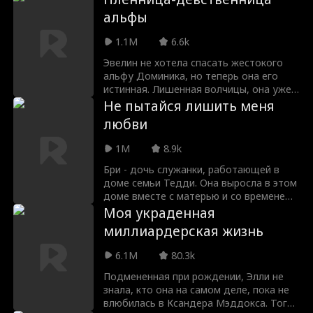
Напуганная его репутацией, Лили
альфы
сбегает в ночь их фиктивной свадьбы и
сталкивается с Кэлом Фостером —
1.1M
6.6k
милым и сексуальным фермером,
который влюбляется в нее с первого
Эвелин не хотела спасать жестокого
взгляда. Узнав, что Лили прячется от
альфу Доминика, но теперь она его
его арендодателя и давнего врага, Кэл
истинная. Лишенная волчицы, она уже
ставит на кон свою жизнь и ферму,
выбрала Харрисона, но Доминик не
Не пытайся лишить меня
чтобы защитить девушку.
терпит отказов. Он похищает девушку,
любви
объявляя своей. Она пытается
сбежать, но сопротивление лишь
1M
8.9k
разжигает страсть. И больше всего ее
пугает то, что она сама начинает
Бри - дочь служанки, работающей в
желать его.
доме семьи Тедди. Она выросла в этом
доме вместе с матерью и со временем
прониклась взаимными чувствами к
Моя украденная
молодому хозяину - Тедди. Когда они
миллиардерская жизнь
достигли совершеннолетия, Тедди,
охваченный страстью, начал
6.1M
80.3k
настойчиво добиваться Бри. Но
девушка испытывает неуверенность
Подмененная при рождении, Элли не
из‑за своего положения: она всего
знала, кто она на самом деле, пока не
лишь дочь служанки. Тедди изо всех
влюбилась в Ксандера Мэддокса. Тогда