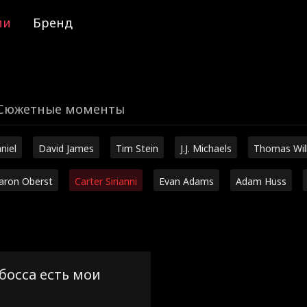
ии
Бренд
Сюжетные моменты
niel
David James
Tim Stein
J.J. Michaels
Thomas Wil
aron Oberst
Carter Sirianni
Evan Adams
Adam Huss
босса есть мои