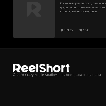
Он — её горячий босс, она — п
груди переворачивает офис и её 
страсть, тайны и скандалы.
171.2k
1.5k
© 2026 Crazy Maple Studio™, Inc. Все права защищены.