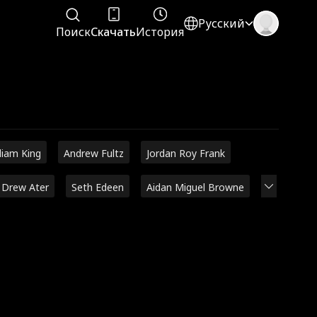
Русский
Поиск
Скачать
История
liam King
Andrew Fultz
Jordan Roy Frank
Drew Ater
Seth Edeen
Aidan Miguel Browne