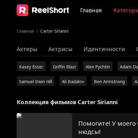
Главная
Категор
Главная
/
Carter Sirianni
Актеры
Актрисы
Идентичности
Kasey Esser
Griffin Blazi
Alex Pychtin
Adam Da
Samuel Irwin Hill
Ali Badalov
Ben Armstrong
A
Коллекция фильмов Carter Sirianni
Помогите! У моего 
нюдсы!