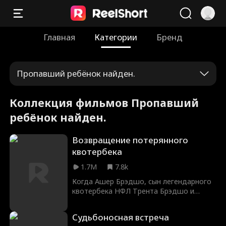
Главная
Категории
Бренд
Пропавший ребёнок найден.
Коллекция фильмов Пропавший
ребёнок найден.
Возвращение потерянного
квотербека
1.7M
7.8k
Когда Ашер Брэдшо, сын легендарного
квотербека НФЛ Трента Брэдшо и
бывшей королевы красоты Кристы,
пропадает во время ужасного пожара,
Судьбоносная встреча
безумный фанат Донни Льюис решает