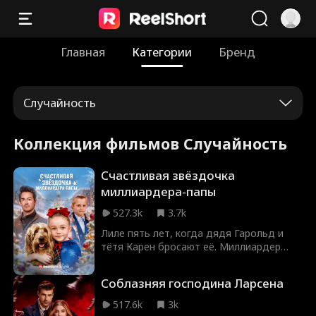
Главная
Категории
Бренд
Случайность
Коллекция фильмов Случайность
Счастливая звёздочка
миллиардера-папы
527.3k
3.7k
Лиле пять лет, когда дядя Гарольд и
тётя Карен бросают её. Миллиардер
Джонатан находит её и удочеряет. Лила
приносит радость и удачу: помогает
Соблазняя господина Ларсена
Ною обрести голос, выигрывает на
аукционе сундучок с сокровищами, по
517.6k
3k
подсказке семейной собаки находит