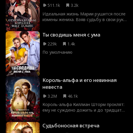
511.1k
3.2k
Идеальная жизнь Марии рушится после
измены жениха. Взяв судьбу в свои руки,
она неожиданно сближается с Алеком
— своим бывшим, а ныне успешным
Ты сводишь меня с ума
миллиардером. Их пути пересекаются,
пробуждая забытые чувства. Мария
229k
1.4k
понимает, что настоящая любовь
По умолчанию
непредсказуема, полна страсти и
противиться ей невозможно.
Король-альфа и его невинная
невеста
3.2M
46.1k
Король-альфа Киллиан Шторм проклят:
ему не суждено дожить и до тридцати.
Снять проклятие может только встреча
с его истинной парой. Но что, если его
Судьбоносная встреча
судьба - человек? Люди не могут
становиться парами с альфами. Если он