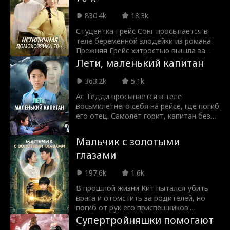
убеждает Энцо взять вину на себя.
830.4k
18.3k
Боясь, что её секрет раскроется,
Стелла обманывает Энцо и забирает
Студентка Грейс Сонг просыпается в
все его сбережения, нанимая убийцу,
теле беременной злодейки из романа.
чтобы убить его. Однако, когда Энцо
Прежняя Грейс хитростью вышла за
почти умирает, загадочная сила
Уильяма Хэя ради власти. Но когда его
Лети, маленький капитан
возвращает его на месяц назад.
семью оклеветали и сослали в деревню,
Теперь, зная истинную сущность
она бросила мужа и избавилась от
363.2k
5.1k
Стеллы, Энцо больше не влюблён в неё.
ребенка, позднее встретив трагический
Он решает избавиться от образа
Ас Тедди просыпается в теле
конец в руках мужа-тирана.
"простачка" и сделать так, чтобы
восьмилетнего себя на рейсе, где погиб
Стелла получила по заслугам.
его отец. Самолёт горит, капитан без
сознания, а сотни жизней на волоске.
Тедди должен использовать взрослый
Мальчик с золотыми
ум в детском теле, чтобы изменить
глазами
судьбу и всех спасти, прежде чем
история повторится.
197.6k
1.6k
В прошлой жизни Кит пытался убить
врага и отомстить за родителей, но
погиб от рук его приспешников.
Очнувшись, он понимает, что
Супертройняшки помогают
переродился десятилетним мальчиком