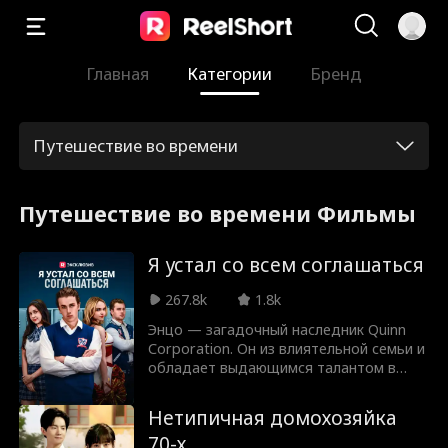
Главная
Категории
Бренд
Путешествие во времени
Путешествие во времени Фильмы
Я устал со всем соглашаться
267.8k
1.8k
Энцо — загадочный наследник Quinn
Corporation. Он из влиятельной семьи и
обладает выдающимся талантом в
футболе. Он влюблён в дочь шофёра
своей семьи, Стеллу Холл. Однажды
Нетипичная домохозяйка
ночью Стелла попадает в аварию из-за
70-х
вождения в нетрезвом виде, но