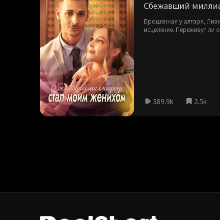
Сбежавший миллиа
Брошенная у алтаря, Лиа
исцеление. Переживут ли
разрушит?
389.9k
2.5k