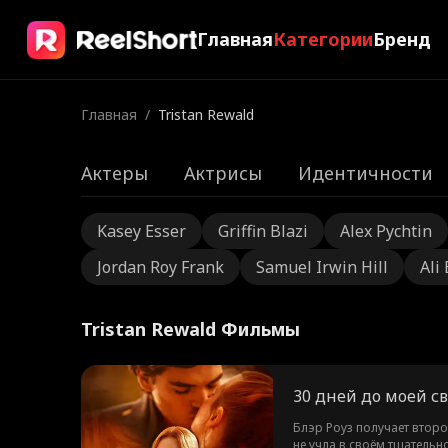
Главная
Категории
Бренд
Главная
/
Tristan Rewald
Актеры
Актрисы
Идентичности
Kasey Esser
Griffin Blazi
Alex Pychtin
Jordan Roy Frank
Samuel Irwin Hill
Ali
Tristan Rewald Фильмы
30 дней до моей с
Блэр Роуз получает второ
не учла в своём тщательн