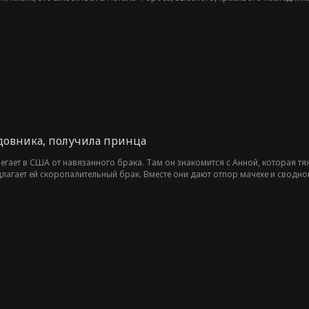
довника, получила принца
гает в США от навязанного брака. Там он знакомится с Анной, которая т
агает ей скоропалительный брак. Вместе они дают отпор мачехе и сводной
ть права на использование королевских портретов. В итоге принц раскрыв
рнии.