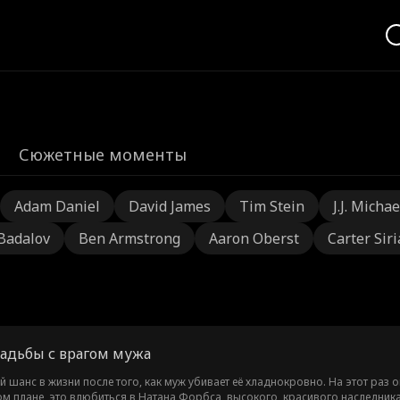
Сюжетные моменты
Adam Daniel
David James
Tim Stein
J.J. Michae
 Badalov
Ben Armstrong
Aaron Oberst
Carter Sir
вадьбы с врагом мужа
й шанс в жизни после того, как муж убивает её хладнокровно. На этот раз 
ом плане, это влюбиться в Натана Форбса, высокого, красивого наследни