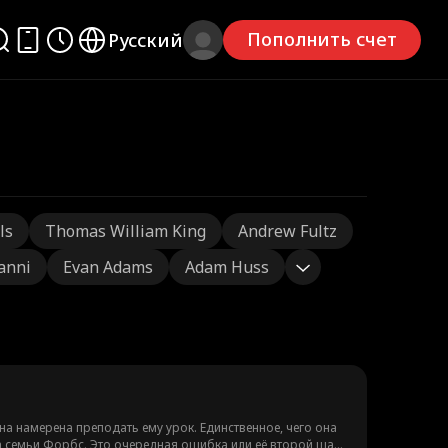
Пополнить счет
Русский
ls
Thomas William King
Andrew Fultz
ianni
Evan Adams
Adam Huss
она намерена преподать ему урок. Единственное, чего она
ка семьи Форбс. Это очередная ошибка или её второй шанс