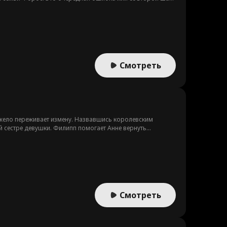
Смотреть
яжело переживает измену. Назвавшись королевским
 сестре девушки. Филипп помогает Анне вернуть
ает свою тайну, убеждает семью принять Анну, и пара
Смотреть