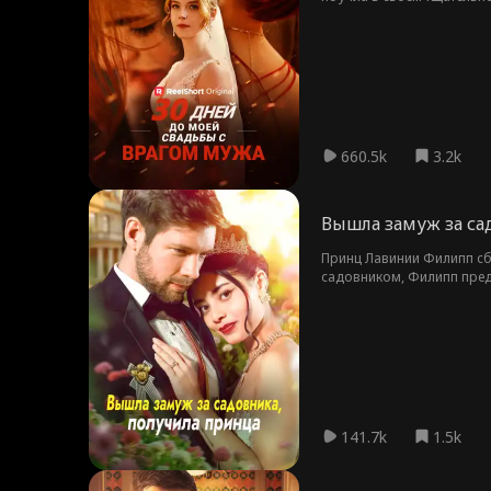
на любовь?
660.5k
3.2k
Вышла замуж за са
Принц Лавинии Филипп сбе
садовником, Филипп предл
компанию матери и получи
счастливо живет в Калифо
141.7k
1.5k