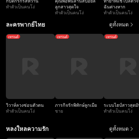
กับดักรักรสหวาน
คุณพ่อพันล้านสปอยล์
ทายาทแชโบลตัวจร
พ
ท
ธ
า
ไ
ก
ดั
ทำตัวเป็นคนโง่
ลูกสาวสุดใจ
ฉันต่างหาก
ทำตัวเป็นคนโง่
ทำตัวเป็นคนโง่
แ
ภั
ย
ป
ษ์
น
ละครพากย์ไทย
ดูทั้งหมด
ห่
ณ
ไ
สั
พิ
รั
เทรนด์
เทรนด์
เทรนด์
ง
ฑ์
ป
ง
ทั
ก
ชิ
แ
เ
ก
ง
ล้
ว
ษ์
ชิ
ว
ย
รั
ว
ที่
มั
ก
วิวาห์ลวงซ่อนตัวตน
ภารกิจรักพิทักษ์ลูกเมีย
ระบบไฮป์สาวสุดมั
ทำตัวเป็นคนโง่
ชาย
ทำตัวเป็นคนโง่
รั
ง
หลงใหลความรัก
ดูทั้งหมด
ก
ก