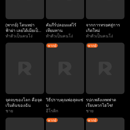
(พากย์) โดนหย่า
คัมภีร์ปลอมแต่ไร้
จากการทรยศสู่การ
ฟ้าผ่า เลยได้เมียเป็น
เทียมทาน
เกิดใหม่
มหาเศรษฐี
ทำตัวเป็นคนโง่
ทำตัวเป็นคนโง่
ทำตัวเป็นคนโง่
พากย์
พากย์
จุดจบของโลก คือจุด
วิธีปราบคุณพ่อสุดแซ่
รปภ.พลังเทพฟาด
เริ่มต้นของฉัน
บ
เรียบพวกไฮโซ!
ชาย
อีโรติก
ชาย
พากย์
พากย์