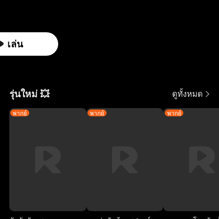
า
ม
วิ
สี
มื่
ช
า
ผ
ชั
ลั
ต
ย
อ
ต
ร
น
พากย์
พากย์
พากย์
พากย์
พากย์
พากย์
พากย์
พากย์
ชาย
หญิง
ชาย
ชาย
หญิง
หญิง
ชาย
หญิง
เล่น
น
บ
ก
ใ
พี่
ห
กิ
แ
ดั
ส
ะ
จ
ช
ลุ
จ
ก
ง
ลั
ดึ
ต
า
ด
ลั
ล้
รุ่นใหม่ 💥
ดูทั้งหมด
ก์
บ
ก
อ
ย
จุ
บ
ง
พากย์
พากย์
พากย์
ป
ท
ใ
น
ส่
ด
อ
พั
ลิ
า
น
นี้
ง
รั
ง
ง
ด
ย
พิ
ก็
ฉั
ก
ค
ใ
ชี
า
พิ
ส
น
รั
จ