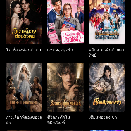
วิวาห์ลวงซ่อนตัวตน
แชตหลุดจุดรัก
พลิกเกมแค้นด้วยตา
ทิพย์
ทางเลือกที่สองของลู
ชีวิตกะดึกใน
เซียนทองลงเขา
น่า
พิพิธภัณฑ์