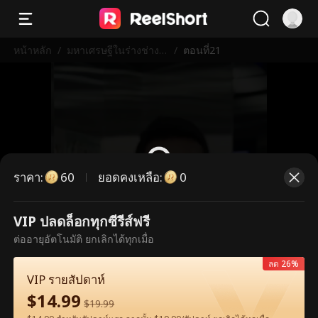
หน้าหลัก
/
มหาเศรษฐีในร่างช่างก่
/
ตอนที่21
อสร้าง
ราคา
:
ยอดคงเหลือ
:
60
0
VIP ปลดล็อกทุกซีรีส์ฟรี
ตอนนี้เป็นตอนพรีเมียม กรุณาปลดล็อก
ต่ออายุอัตโนมัติ ยกเลิกได้ทุกเมื่อ
เพื่อรับชม
ลด 26%
VIP รายสัปดาห์
$
14.99
60
ปลดล็อกทันที
$
19.99