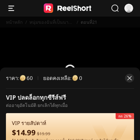
หน้าหลัก
/
หนุ่มของฉันที่เป็นนายพ
/
ตอนที่21
ล
ราคา
:
ยอดคงเหลือ
:
60
0
VIP ปลดล็อกทุกซีรีส์ฟรี
ตอนนี้เป็นตอนพรีเมียม กรุณาปลดล็อก
ต่ออายุอัตโนมัติ ยกเลิกได้ทุกเมื่อ
เพื่อรับชม
ลด 26%
VIP รายสัปดาห์
$
14.99
60
ปลดล็อกทันที
$
19.99