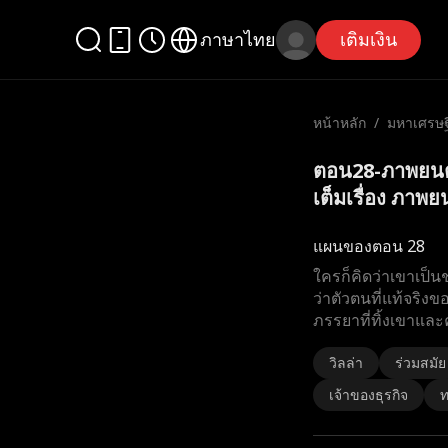
ภาษาไทย
เติมเงิน
หน้าหลัก
/
มหาเศรษฐี
ตอน28-ภาพยนตร
เต็มเรื่อง ภาพยน
แผนของตอน 28
ใครก็คิดว่าเขาเป็น
ว่าตัวตนที่แท้จริงข
ภรรยาที่ทิ้งเขาและค
วิลล่า
ร่วมสมัย
เจ้าของธุรกิจ
ท