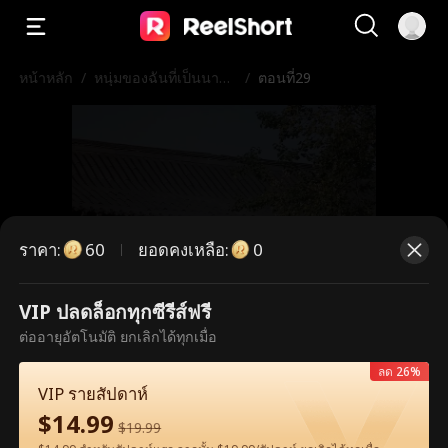
หน้าหลัก
/
หนุ่มของฉันที่เป็นนายพ
/
ตอนที่29
ล
ราคา
:
ยอดคงเหลือ
:
60
0
VIP ปลดล็อกทุกซีรีส์ฟรี
ตอนนี้เป็นตอนพรีเมียม กรุณาปลดล็อก
ต่ออายุอัตโนมัติ ยกเลิกได้ทุกเมื่อ
เพื่อรับชม
ลด 26%
VIP รายสัปดาห์
$
14.99
$
19.99
60
ปลดล็อกทันที