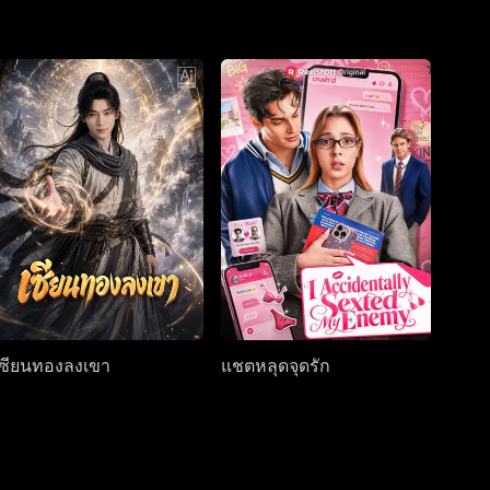
เซียนทองลงเขา
แชตหลุดจุดรัก