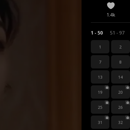
1.4k
1 - 50
51 - 97
1
2
7
8
13
14
19
20
25
26
31
32