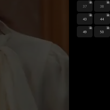
37
38
43
44
49
50