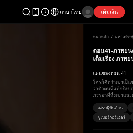
ภาษาไทย
เติมเงิน
หน้าหลัก
/
มหาเศรษฐี
ตอน41-ภาพยนตร
เต็มเรื่อง ภาพยน
แผนของตอน 41
ใครก็คิดว่าเขาเป็น
ว่าตัวตนที่แท้จริงข
ภรรยาที่ทิ้งเขาและค
เศรษฐีพันล้าน
ซูเปอร์วอริเออร์