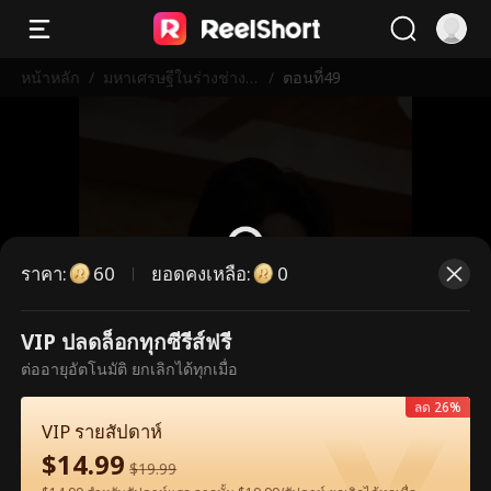
หน้าหลัก
/
มหาเศรษฐีในร่างช่างก่
/
ตอนที่49
อสร้าง
ราคา
:
ยอดคงเหลือ
:
60
0
VIP ปลดล็อกทุกซีรีส์ฟรี
ตอนนี้เป็นตอนพรีเมียม กรุณาปลดล็อก
ต่ออายุอัตโนมัติ ยกเลิกได้ทุกเมื่อ
เพื่อรับชม
ลด 26%
VIP รายสัปดาห์
$
14.99
60
ปลดล็อกทันที
$
19.99