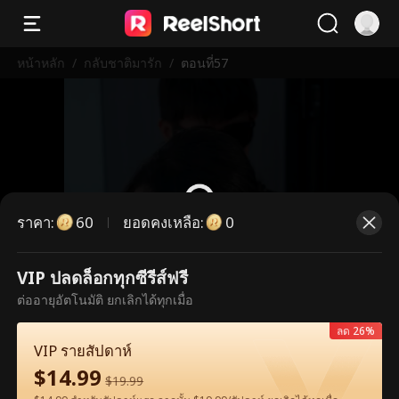
หน้าหลัก
/
กลับชาติมารัก
/
ตอนที่57
ราคา
:
ยอดคงเหลือ
:
60
0
VIP ปลดล็อกทุกซีรีส์ฟรี
ตอนนี้เป็นตอนพรีเมียม กรุณาปลดล็อก
ต่ออายุอัตโนมัติ ยกเลิกได้ทุกเมื่อ
เพื่อรับชม
ลด 26%
VIP รายสัปดาห์
$
14.99
60
ปลดล็อกทันที
$
19.99