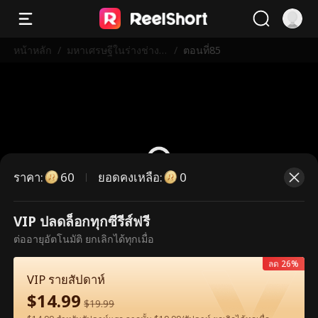
หน้าหลัก
/
มหาเศรษฐีในร่างช่างก่
/
ตอนที่85
อสร้าง
ราคา
:
ยอดคงเหลือ
:
60
0
VIP ปลดล็อกทุกซีรีส์ฟรี
ตอนนี้เป็นตอนพรีเมียม กรุณาปลดล็อก
ต่ออายุอัตโนมัติ ยกเลิกได้ทุกเมื่อ
เพื่อรับชม
ลด 26%
VIP รายสัปดาห์
$
14.99
60
ปลดล็อกทันที
$
19.99