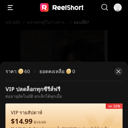
หน้าหลัก
/
มหาเศรษฐีในร่างช่างก่
/
ตอนที่87
อสร้าง
ราคา
:
ยอดคงเหลือ
:
60
0
VIP ปลดล็อกทุกซีรีส์ฟรี
ตอนนี้เป็นตอนพรีเมียม กรุณาปลดล็อก
ต่ออายุอัตโนมัติ ยกเลิกได้ทุกเมื่อ
เพื่อรับชม
ลด 26%
VIP รายสัปดาห์
$
14.99
$
19.99
60
ปลดล็อกทันที