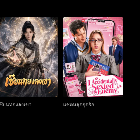
เซียนทองลงเขา
แชตหลุดจุดรัก