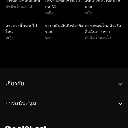
วิวาห์ลวงซ่อนตัวตน
ภรรยาผู้พลิกชะตาใน
แฟนเก่าฉัน เพื่อนรัก
ทำตัวเป็นคนโง่
ยุค 80
นาย
หญิง
หญิง
พากย์
พากย์
พากย์
ดาวดวงนั้นหายไป
ระบบคืนเงินยิ่งช่วยยิ่ง
ทายาทแชโบลตัวจริง
ไหน
รวย
คือฉันต่างหาก
หญิง
ชาย
ทำตัวเป็นคนโง่
เกี่ยวกับ
การสนับสนุน