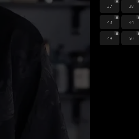
37
38
43
44
49
50