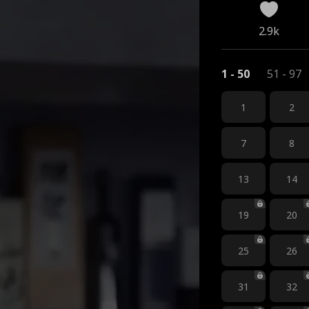
2.9k
1 - 50
51 - 97
1
2
7
8
13
14
19
20
25
26
31
32