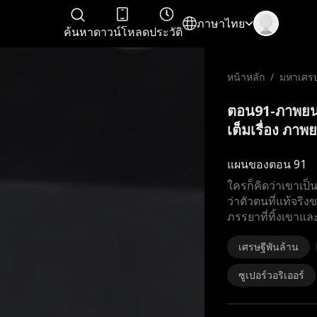
ภาษาไทย
ค้นหา
ดาวน์โหลด
ประวัติ
หน้าหลัก
/
มหาเศรษฐ
ตอน91-ภาพยนต
เต็มเรื่อง ภาพย
แผนของตอน 91
ใครก็คิดว่าเขาเป็
ว่าตัวตนที่แท้จริง
ภรรยาที่ทิ้งเขาและ
เศรษฐีพันล้าน
ซูเปอร์วอริเออร์