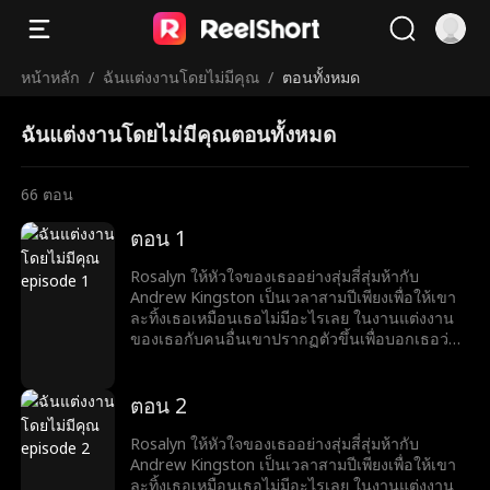
หน้าหลัก
/
ฉันแต่งงานโดยไม่มีคุณ
/
ตอนทั้งหมด
ฉันแต่งงานโดยไม่มีคุณตอนทั้งหมด
66
ตอน
ตอน 1
Rosalyn ให้หัวใจของเธออย่างสุ่มสี่สุ่มห้ากับ
Andrew Kingston เป็นเวลาสามปีเพียงเพื่อให้เขา
ละทิ้งเธอเหมือนเธอไม่มีอะไรเลย ในงานแต่งงาน
ของเธอกับคนอื่นเขาปรากฏตัวขึ้นเพื่อบอกเธอว่า
... เธอเป็นทุกอย่างกับเขามาตลอด?
ตอน 2
Rosalyn ให้หัวใจของเธออย่างสุ่มสี่สุ่มห้ากับ
Andrew Kingston เป็นเวลาสามปีเพียงเพื่อให้เขา
ละทิ้งเธอเหมือนเธอไม่มีอะไรเลย ในงานแต่งงาน