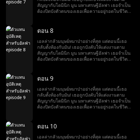
สัญญากับโดมินิก มูน มหาเศรษฐีอัลฟา เธอจำเป็น
ต้องปิดบังตัวตนของเธอเพื่อความอยู่รอดในชีวิต
สมรสนี้
ตอน 8
เอลล่ากลัวมนุษย์หมาป่าอย่างที่สุด แต่ตอนนี้เธอ
กลับตั้งท้องกับมัน! เธอถูกบังคับให้แต่งงานตาม
สัญญากับโดมินิก มูน มหาเศรษฐีอัลฟา เธอจำเป็น
ต้องปิดบังตัวตนของเธอเพื่อความอยู่รอดในชีวิต
สมรสนี้
ตอน 9
เอลล่ากลัวมนุษย์หมาป่าอย่างที่สุด แต่ตอนนี้เธอ
กลับตั้งท้องกับมัน! เธอถูกบังคับให้แต่งงานตาม
สัญญากับโดมินิก มูน มหาเศรษฐีอัลฟา เธอจำเป็น
ต้องปิดบังตัวตนของเธอเพื่อความอยู่รอดในชีวิต
สมรสนี้
ตอน 10
เอลล่ากลัวมนุษย์หมาป่าอย่างที่สุด แต่ตอนนี้เธอ