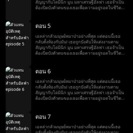
สัญญากับโดมินิก มูน มหาเศรษฐีอัลฟา เธอจำเป็น
ต้องปิดบังตัวตนของเธอเพื่อความอยู่รอดในชีวิต
สมรสนี้
ตอน 5
เอลล่ากลัวมนุษย์หมาป่าอย่างที่สุด แต่ตอนนี้เธอ
กลับตั้งท้องกับมัน! เธอถูกบังคับให้แต่งงานตาม
สัญญากับโดมินิก มูน มหาเศรษฐีอัลฟา เธอจำเป็น
ต้องปิดบังตัวตนของเธอเพื่อความอยู่รอดในชีวิต
สมรสนี้
ตอน 6
เอลล่ากลัวมนุษย์หมาป่าอย่างที่สุด แต่ตอนนี้เธอ
กลับตั้งท้องกับมัน! เธอถูกบังคับให้แต่งงานตาม
สัญญากับโดมินิก มูน มหาเศรษฐีอัลฟา เธอจำเป็น
ต้องปิดบังตัวตนของเธอเพื่อความอยู่รอดในชีวิต
สมรสนี้
ตอน 7
เอลล่ากลัวมนุษย์หมาป่าอย่างที่สุด แต่ตอนนี้เธอ
กลับตั้งท้องกับมัน! เธอถูกบังคับให้แต่งงานตาม