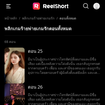
หน้าหลัก
/
พลิกเกมร้ายพ่ายเกมรัก
/
ตอนทั้งหมด
พลิกเกมร้ายพ่ายเกมรักตอนทั้งหมด
68
ตอน
ตอน 25
มีนาเป็นผู้ประกาศข่าวโทรทัศน์ที่งดงามและมีชื่อ
เสียง แต่เบื้องหลังความโด่งดังนั้น เธอกลับถูกทรยศ
จากครอบครัว เพื่อน และสามีของตนเอง เธอถูกรับ
อุปการะโดยครอบครัวผู้มั่งคั่งตั้งแต่ยังเด็ก และเคย
ใช้ชีวิตท่ามกลางความรักและความหรูหรา แต่เมื่อ
ลูกสาวตัวจริงกลับมา โลกอันสมบูรณ์แบบของมีนา
ก็พังทลาย ครอบครัวเริ่มเย็นชา และสามีนอกใจไป
ตอน 26
คบชู้กับเพื่อนสนิทของเธอ ในช่วงเวลาที่ตกต่ำที่สุด
ของชีวิต เธอได้พบกับหริศ ชายหนุ่มรูปงามอย่างน่า
มีนาเป็นผู้ประกาศข่าวโทรทัศน์ที่งดงามและมีชื่อ
ตะลึง มีนาเข้าใจว่าเขาเป็นเพียงนายแบบที่กำลัง
เสียง แต่เบื้องหลังความโด่งดังนั้น เธอกลับถูกทรยศ
ลำบาก จึงคอยสนับสนุนเขาอยู่นานถึงสามปี แต่
จากครอบครัว เพื่อน และสามีของตนเอง เธอถูกรับ