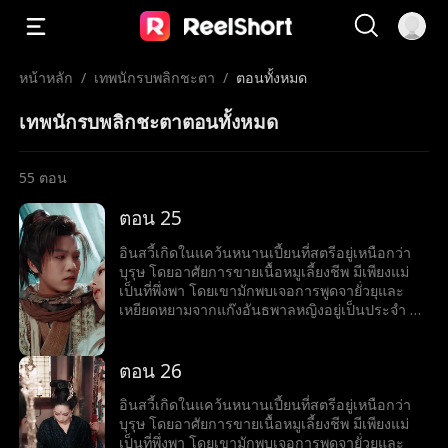
หน้าหลัก
/
เทพนักรบพลิกชะตา
/
ตอนทั้งหมด
เทพนักรบพลิกชะตาตอนทั้งหมด
55
ตอน
ตอน 25
อินสวี้เกิดในแคว้นหนานเปี้ยนที่สตรีอยู่เหนือกว่า
บุรุษ โดยอาศัยการขายเนื้อหมูเลี้ยงชีพ มีเพียงแม่
เป็นที่พึ่งพา โดยเขามักพบเจอการพูดจายั่วยุและ
เหยียดหยามจากแก๊งอันธพาลหญิงอยู่เป็นประจำ จึง
ทำได้เพียงกล้ำกลืนฝืนทนภายใต้อำนาจที่ถูกกดขี่
แม้จะมีธรรมเนียมที่ดูถูกบุรุษ ไม่อนุญาตให้บุรุษ
ฝึกฝนวิทยายุทธ์ แต่อินสวี้กลับมีใจที่อยากออกทัพไป
ตอน 26
สังหารศัตรู และปกป้องแคว้น จึงมักจะแอบฝึกฝน
วิทยายุทธ์ลับหลังแม่ เพื่อทำให้ปณิธานที่หวังไว้เป็น
อินสวี้เกิดในแคว้นหนานเปี้ยนที่สตรีอยู่เหนือกว่า
จริง อินสวี้ไม่สนใจที่แม่คัดค้านการเข้าร่วมงาน
บุรุษ โดยอาศัยการขายเนื้อหมูเลี้ยงชีพ มีเพียงแม่
ชุมนุมเทพนักรบ ทว่าเขากลับเริ่มเข้าใกล้ชาติ
เป็นที่พึ่งพา โดยเขามักพบเจอการพูดจายั่วยุและ