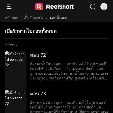
หน้าหลัก
/
เมื่อรักจากไป
/
ตอนทั้งหมด
เมื่อรักจากไปตอนทั้งหมด
77
ตอน
ตอน 72
อัครพลทิ้งอันนา ลูกสาวของตัวเองไว้ในรถ ขณะที่
เขาไปเที่ยวเล่นกับสกาวใจแฟนเก่าสมัยเด็ก และ
ลูกชายของเธอที่ชื่อรัชชานนท์ ใต้แสงแดดร้อนแรง
ของฤดูร้อน รถเกิดความร้อนสูงจนดับ เครื่องปรับ
อากาศหยุดทำงาน อันนาเริ่มมีอาการร้อนจัดจน
เสี่ยงจะเป็นลมแดดและเกือบหมดสติ เธอรีบกด
โทรศัพท์หาอัครพลเพื่อขอความช่วยเหลือ แต่อัคร
ตอน 73
พลกลับวางสายโดยไม่ฟังสิ่งที่เธอพูด ก่อนที่แท็บเล็ต
ของอันนาจะหมดแบตเตอรี่ เธอรีบโทรหาแม่ ขอให้
อัครพลทิ้งอันนา ลูกสาวของตัวเองไว้ในรถ ขณะที่
แม่ช่วยเธอที ทว่าก่อนที่อันนาจะบอกโลเคชันให้คติ
เขาไปเที่ยวเล่นกับสกาวใจแฟนเก่าสมัยเด็ก และ
ยารู้ เครื่องก็ปิดไปเสียก่อน คติยาจึงเริ่มออกตามหา
ลูกชายของเธอที่ชื่อรัชชานนท์ ใต้แสงแดดร้อนแรง