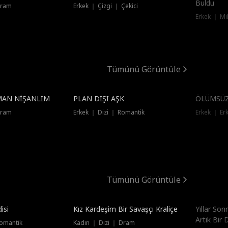
Buldu
Dram
Erkek ｜ Çizgi ｜ Çekici
Erkek ｜ Mi
Tümünü Görüntüle
HRAMAN NİŞANLIM
PLAN DIŞI AŞK
ÖLÜMSÜ
Dram
Erkek ｜ Dizi ｜ Romantik
Erkek ｜ Er
Tümünü Görüntüle
isi
Kız Kardeşim Bir Savaşçı Kraliçe
Yıllar So
Artık Bir 
Romantik
Kadın ｜ Dizi ｜ Dram