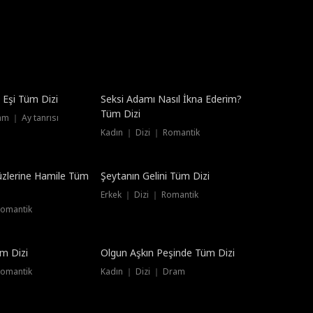
k Eşi Tüm Dizi
Seksi Adamı Nasıl İkna Ederim?
Tüm Dizi
am ｜ Ay tanrısı
Kadın ｜ Dizi ｜ Romantik
üzlerine Hamile Tüm
Şeytanın Gelini Tüm Dizi
Erkek ｜ Dizi ｜ Romantik
Romantik
Dublajlı
m Dizi
Olgun Aşkın Peşinde Tüm Dizi
Romantik
Kadın ｜ Dizi ｜ Dram