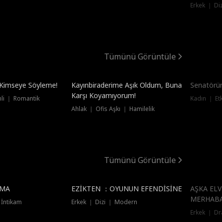
Erkek ｜ Di
Tümünü Görüntüle
! Kimseye Söyleme!
Kayınbiraderime Aşık Oldum, Buna
Senatörü
Karşı Koyamıyorum!
mli ｜ Romantik
Kadın ｜ Et
Ahlak ｜ Ofis Aşkı ｜ Hamilelik
Tümünü Görüntüle
Dublajlı
Dublajlı
UMA
EZİKTEN ：OYUNUN EFENDİSİNE
AŞKA EL
MERHAB
İntikam
Erkek ｜ Dizi ｜ Modern
Erkek ｜ Dr