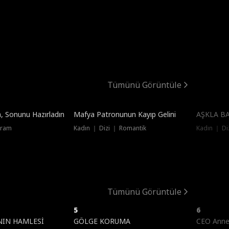
Tümünü Görüntüle
Ücretsiz
, Sonunu Hazırladın
Mafya Patronunun Kayıp Gelini
AŞKLA B
Dram
Kadın ｜ Dizi ｜ Romantik
Kadın ｜ Di
Tümünü Görüntüle
5
6
IN HAMLESİ
GÖLGE KORUMA
CEO Anne