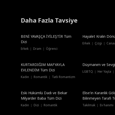
Daha Fazla Tavsiye
Dublajlı
Dublajlı
BENİ YAVAŞÇA İYİLEŞTİR Tüm
Hayalet Kralın Dön
Dizi
Erkek ｜ Çizgi ｜ Cana
Erkek ｜ Dram ｜ Öğrenci
Dublajlı
KURTARDIĞIM MAFYAYLA
Düşmanım ve Sevgi
EVLENDİM Tüm Dizi
LGBTQ ｜ Her Yaşta ｜
Kadın ｜ Romantik ｜ Tatlı Romantizm
Dublajlı
Eski Hükümlü Dadı ve Bekar
Elise'in Karanlık Gö
Milyarder Baba Tüm Dizi
Bilinmeyen Tarafı T
Kadın ｜ Dizi ｜ Romantik
Takılmak ｜ Ev hanımı ｜