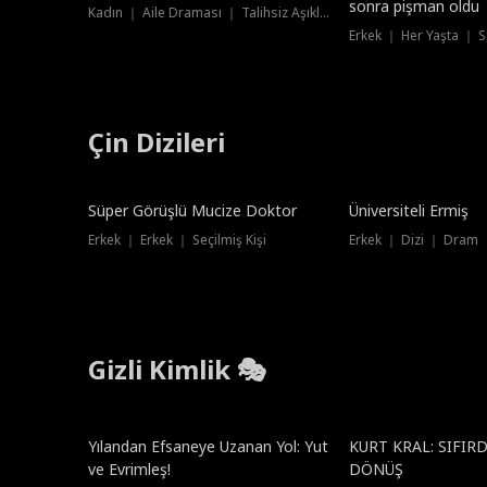
sonra pişman oldu
Kadın ｜ Aile Draması ｜ Talihsiz Aşıklar
Erkek ｜ Her Yaşta ｜ S
Çin Dizileri
Süper Görüşlü Mucize Doktor
Üniversiteli Ermiş
Erkek ｜ Erkek ｜ Seçilmiş Kişi
Erkek ｜ Dizi ｜ Dram
Gizli Kimlik 🎭
Popüler
Yılandan Efsaneye Uzanan Yol: Yut
KURT KRAL: SIFIR
ve Evrimleş!
DÖNÜŞ