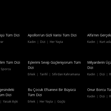
üşü Tüm Dizi
Apollon'un Gizli Varisi Tüm Dizi
Alfa'nın Gerçe
var
Kadın ｜ Dizi ｜ Her Yaşta
Kadın ｜ Kurt ad
Dublajlı
Dublajlı
lim Tüm Dizi
Eşlerimi Sevip Güçleniyorum Tüm
Milyarderin Üç
Dizi
Dizi
 Sporcu
Erkek ｜ Tarihî ｜ Sıfırdan Kahramana
Kadın ｜ Dizi ｜ 
Dublajlı
lgesindeki
Bu Çocuk Efsanevi Bir Büyücü
Onur Borcu Tü
üm Dizi
Tüm Dizi
Kadın ｜ Dizi ｜ 
 Yasak ilişki
Erkek ｜ Her Yaşta ｜ Güçlü