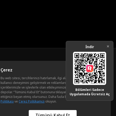
İndir
İndir
Çerez
Bu web sitesi, tercihlerinizi hatırlamak, ilgi alanlarınızı anlamak,
la İlişkiler
kullanıcı deneyimini geliştirmek ve reklamları kişiselleştirmek amacıyla
içeriklerimizle ve işlevlerle olan etkileşiminize dair çerez bilgilerini
Bölümleri Sadece
depolar. “Tümünü Kabul Et” butonuna tıklayarak tüm çerezleri kabul
Uygulamada Ücretsiz Aç
ettiğinizi beyan etmiş olursunuz. Daha fazla bilgi için lütfen
Gizlilik
Politikası
ve
Çerez Politikamızı
okuyun.
Bölümleri Sadece Uygulamada Ücretsiz Aç
Tümünü Kabul Et