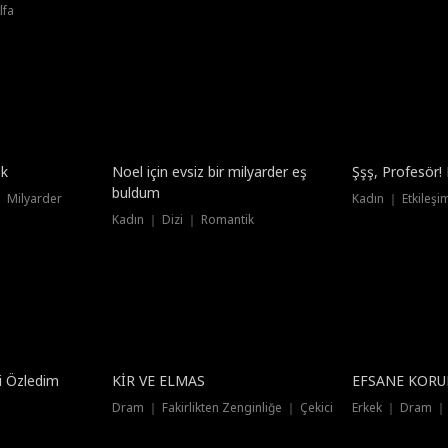
lfa
Dublajlı
Dublajlı
şk
Noel için evsiz bir milyarder eş
Şşş, Profesör
buldum
 ｜ Milyarder
Kadın ｜ Etkileşi
Kadın ｜ Dizi ｜ Romantik
Dublajlı
i Özledim
KİR VE ELMAS
EFSANE KOR
Dram ｜ Fakirlikten Zenginliğe ｜ Çekici
Erkek ｜ Dram ｜ 