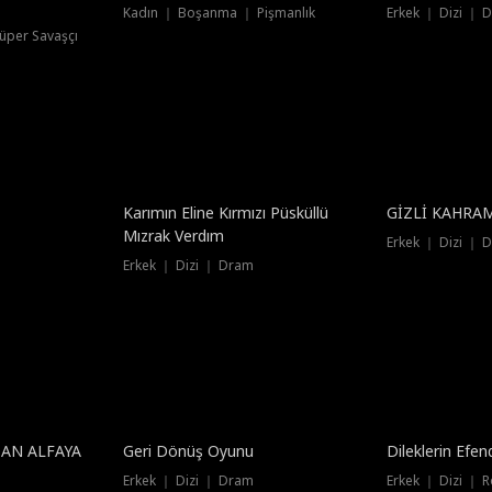
Kadın ｜ Boşanma ｜ Pişmanlık
Erkek ｜ Dizi ｜ 
üper Savaşçı
Dublajlı
Dublajlı
Karımın Eline Kırmızı Püsküllü
GİZLİ KA
Mızrak Verdım
Erkek ｜ Dizi ｜ 
Erkek ｜ Dizi ｜ Dram
Yeni
DAN ALFAYA
Geri Dönüş Oyunu
Dileklerin Efend
Erkek ｜ Dizi ｜ Dram
Erkek ｜ Dizi ｜ 