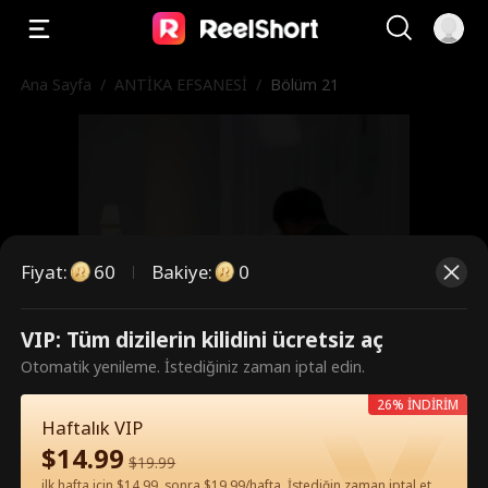
Ana Sayfa
/
ANTİKA EFSANESİ
/
Bölüm 21
Fiyat
:
60
Bakiye
:
0
VIP: Tüm dizilerin kilidini ücretsiz aç
Bunlar ücretli bölümler. İzlemek
Otomatik yenileme. İstediğiniz zaman iptal edin.
için kilidi açın.
26% İNDİRİM
Haftalık VIP
$
14.99
$
19.99
60
Şimdi Kilidi Aç
ilk hafta için $14.99, sonra $19.99/hafta. İstediğin zaman iptal et.