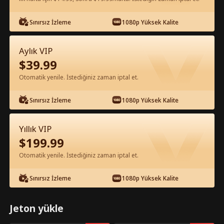
Sınırsız İzleme
1080p Yüksek Kalite
Uygulamada Ücretsiz İzle
Aylık VIP
$
39.99
Otomatik yenile. İstediğiniz zaman iptal et.
Sınırsız İzleme
1080p Yüksek Kalite
Bölüm 21 - ANTİKA EFSANESİ Tam
Yıllık VIP
Film
$
199.99
Otomatik yenile. İstediğiniz zaman iptal et.
1-50
51-100
Tüm Bölümler
Sınırsız İzleme
1080p Yüksek Kalite
21
22
23
24
25
2
Jeton yükle