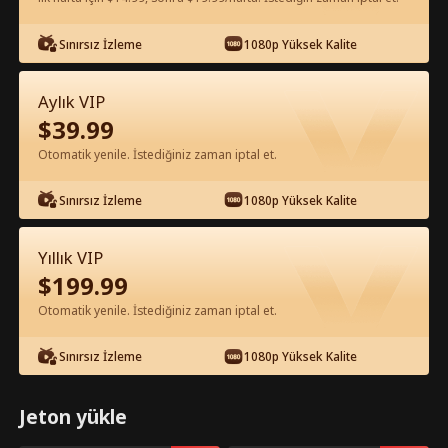
Uygulamada Ücretsiz İzle
Sınırsız İzleme
1080p Yüksek Kalite
Aylık VIP
$
39.99
Otomatik yenile. İstediğiniz zaman iptal et.
Sınırsız İzleme
1080p Yüksek Kalite
Bölüm 31 - Haine Karşı Ortaklık Tam
Yıllık VIP
Film
$
199.99
Otomatik yenile. İstediğiniz zaman iptal et.
1-50
51-94
Tüm Bölümler
Sınırsız İzleme
1080p Yüksek Kalite
31
32
33
34
35
3
Jeton yükle