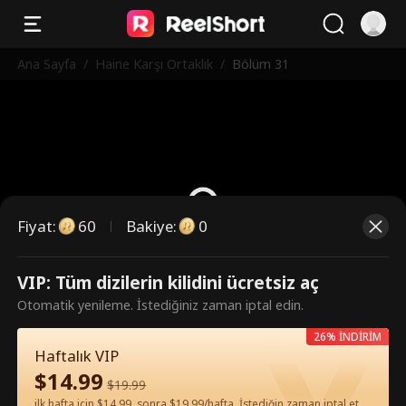
Ana Sayfa
/
Haine Karşı Ortaklık
/
Bölüm 31
Fiyat
:
60
Bakiye
:
0
VIP: Tüm dizilerin kilidini ücretsiz aç
Bunlar ücretli bölümler. İzlemek
Otomatik yenileme. İstediğiniz zaman iptal edin.
için kilidi açın.
26% İNDİRİM
Haftalık VIP
$
14.99
60
Şimdi Kilidi Aç
$
19.99
ilk hafta için $14.99, sonra $19.99/hafta. İstediğin zaman iptal et.