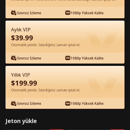
Uygulamada Ücretsiz İzle
Sınırsız İzleme
1080p Yüksek Kalite
Aylık VIP
$
39.99
Otomatik yenile. İstediğiniz zaman iptal et.
Sınırsız İzleme
1080p Yüksek Kalite
Bölüm 32 - Haine Karşı Ortaklık Tam
Yıllık VIP
Film
$
199.99
Otomatik yenile. İstediğiniz zaman iptal et.
1-50
51-94
Tüm Bölümler
Sınırsız İzleme
1080p Yüksek Kalite
32
33
34
35
36
3
Jeton yükle