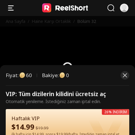
Ana Sayfa
/
Haine Karşı Ortaklık
/
Bölüm 32
Fiyat
:
60
Bakiye
:
0
VIP: Tüm dizilerin kilidini ücretsiz aç
Bunlar ücretli bölümler. İzlemek
Otomatik yenileme. İstediğiniz zaman iptal edin.
için kilidi açın.
26% İNDİRİM
Haftalık VIP
$
14.99
60
Şimdi Kilidi Aç
$
19.99
ilk hafta için $14.99, sonra $19.99/hafta. İstediğin zaman iptal et.