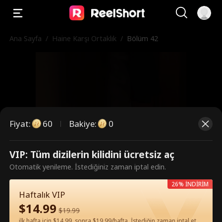
Ana Sayfa
/
Haine Karşı Ortaklık
/
Bölüm 42
Fiyat
:
60
Bakiye
:
0
VIP: Tüm dizilerin kilidini ücretsiz aç
Bunlar ücretli bölümler. İzlemek
Otomatik yenileme. İstediğiniz zaman iptal edin.
için kilidi açın.
26% İNDİRİM
Haftalık VIP
$
14.99
$
19.99
60
Şimdi Kilidi Aç
ilk hafta için $14.99, sonra $19.99/hafta. İstediğin zaman iptal et.