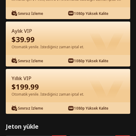
Sınırsız İzleme
1080p Yüksek Kalite
Uygulamada Ücretsiz İzle
Aylık VIP
$
39.99
Otomatik yenile. İstediğiniz zaman iptal et.
Sınırsız İzleme
1080p Yüksek Kalite
Bölüm 42 - Haine Karşı Ortaklık Tam
Yıllık VIP
Film
$
199.99
Otomatik yenile. İstediğiniz zaman iptal et.
1-50
51-94
Tüm Bölümler
Sınırsız İzleme
1080p Yüksek Kalite
42
43
44
45
46
4
Jeton yükle