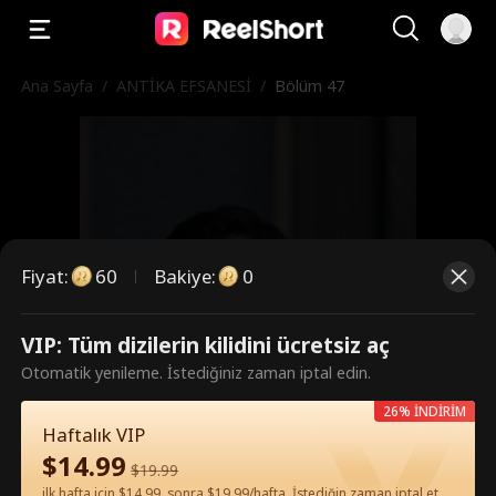
Ana Sayfa
/
ANTİKA EFSANESİ
/
Bölüm 47
Fiyat
:
60
Bakiye
:
0
VIP: Tüm dizilerin kilidini ücretsiz aç
Bunlar ücretli bölümler. İzlemek
Otomatik yenileme. İstediğiniz zaman iptal edin.
için kilidi açın.
26% İNDİRİM
Haftalık VIP
$
14.99
$
19.99
60
Şimdi Kilidi Aç
ilk hafta için $14.99, sonra $19.99/hafta. İstediğin zaman iptal et.