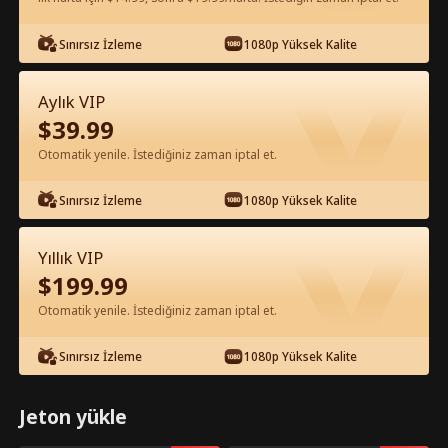
Sınırsız İzleme
1080p Yüksek Kalite
Uygulamada Ücretsiz İzle
Aylık VIP
$
39.99
Otomatik yenile. İstediğiniz zaman iptal et.
Sınırsız İzleme
1080p Yüksek Kalite
Bölüm 47 - ANTİKA EFSANESİ Tam
Yıllık VIP
Film
$
199.99
Otomatik yenile. İstediğiniz zaman iptal et.
1-50
51-100
Tüm Bölümler
Sınırsız İzleme
1080p Yüksek Kalite
45
46
47
48
49
50
Jeton yükle