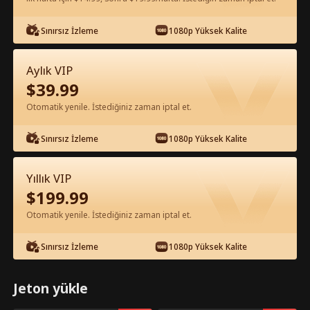
Uygulamada Ücretsiz İzle
Sınırsız İzleme
1080p Yüksek Kalite
Aylık VIP
$
39.99
Otomatik yenile. İstediğiniz zaman iptal et.
Sınırsız İzleme
1080p Yüksek Kalite
Bölüm 54 - Haine Karşı Ortaklık Tam
Yıllık VIP
Film
$
199.99
Otomatik yenile. İstediğiniz zaman iptal et.
1-50
51-94
Tüm Bölümler
Sınırsız İzleme
1080p Yüksek Kalite
54
55
56
57
58
5
Jeton yükle