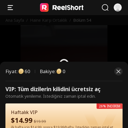
Ana Sayfa
/
Haine Karşı Ortaklık
/
Bölüm 54
Fiyat
:
60
Bakiye
:
0
VIP: Tüm dizilerin kilidini ücretsiz aç
Bunlar ücretli bölümler. İzlemek
Otomatik yenileme. İstediğiniz zaman iptal edin.
için kilidi açın.
26% İNDİRİM
Haftalık VIP
$
14.99
60
Şimdi Kilidi Aç
$
19.99
ilk hafta için $14.99, sonra $19.99/hafta. İstediğin zaman iptal et.