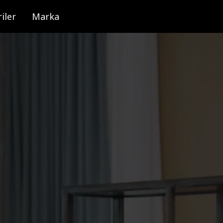
iler
Marka