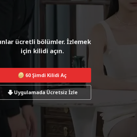
nlar ücretli bölümler. İzlemek
için kilidi açın.
60
Şimdi Kilidi Aç
Uygulamada Ücretsiz İzle