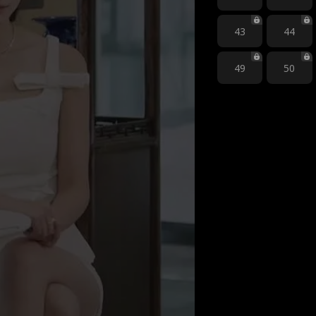
43
44
49
50