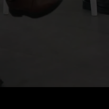
Fiyat
:
60
Bakiye
:
0