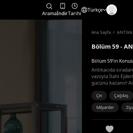
Türkçe
Arama
İndir
Tarihi
Ana Sayfa
/
ANTİKA
Bölüm 59 - A
Bölüm 59’in Konu
Antikacıda sıradan
vazoyla İlahi Ejder
gücünü kazanır! Ar
Çin
Çağdaş
Milyarder
Ziy