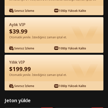
Uygulamada Ücretsiz İzle
Sınırsız İzleme
1080p Yüksek Kalite
Aylık VIP
$
39.99
Otomatik yenile. İstediğiniz zaman iptal et.
Sınırsız İzleme
1080p Yüksek Kalite
Bölüm 59 - Haine Karşı Ortaklık Tam
Yıllık VIP
Film
$
199.99
Otomatik yenile. İstediğiniz zaman iptal et.
1-50
51-94
Tüm Bölümler
Sınırsız İzleme
1080p Yüksek Kalite
59
60
61
62
63
6
Jeton yükle