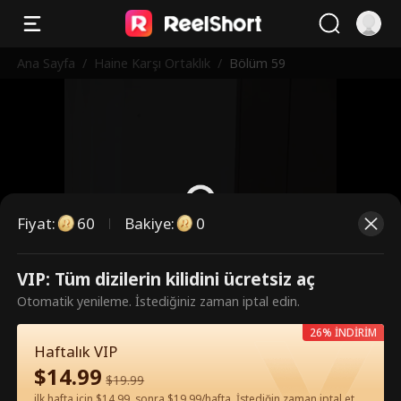
Ana Sayfa
/
Haine Karşı Ortaklık
/
Bölüm 59
Fiyat
:
60
Bakiye
:
0
VIP: Tüm dizilerin kilidini ücretsiz aç
Bunlar ücretli bölümler. İzlemek
Otomatik yenileme. İstediğiniz zaman iptal edin.
için kilidi açın.
26% İNDİRİM
Haftalık VIP
$
14.99
60
Şimdi Kilidi Aç
$
19.99
ilk hafta için $14.99, sonra $19.99/hafta. İstediğin zaman iptal et.