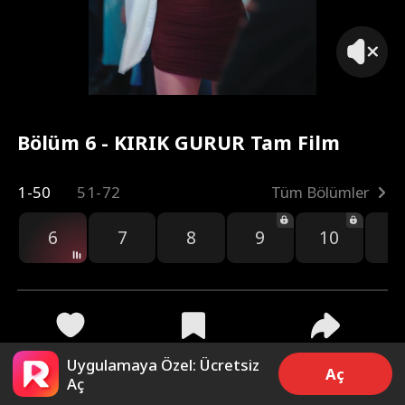
Bölüm 6 - KIRIK GURUR Tam Film
1-50
51-72
Tüm Bölümler
6
7
8
9
10
1
203
1.7k
Paylaş
Uygulamaya Özel: Ücretsiz
Aç
Aç