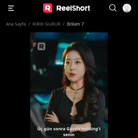
Ana Sayfa
/
KIRIK GURUR
/
Bölüm 7
Üç gün sonra Güven Holding'i
senin