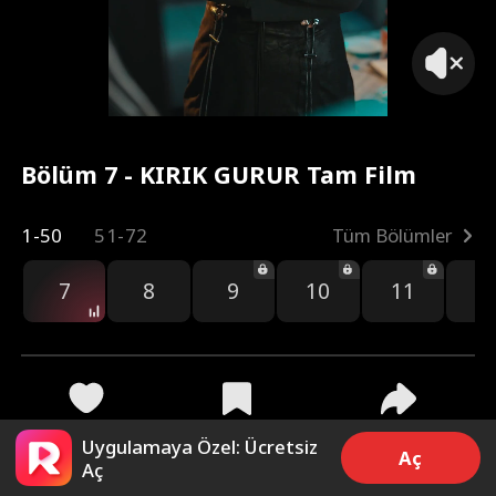
Bölüm 7 - KIRIK GURUR Tam Film
1-50
51-72
Tüm Bölümler
7
8
9
10
11
1
193
1.7k
Paylaş
Uygulamaya Özel: Ücretsiz
Aç
Aç