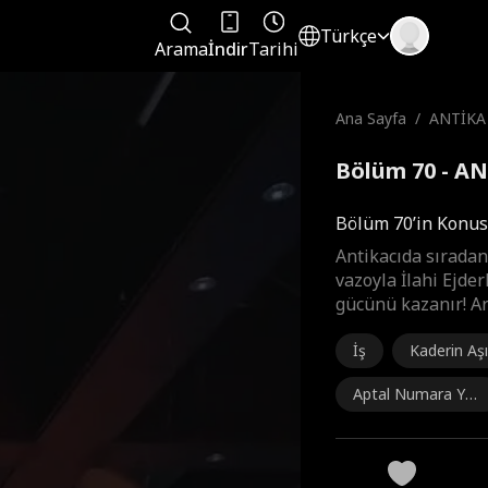
Türkçe
Arama
İndir
Tarihi
Ana Sayfa
/
ANTİKA
Bölüm 70 - A
Bölüm 70’in Konu
Antikacıda sıradan
vazoyla İlahi Ejder
gücünü kazanır! Ar
İş
Kaderin Aşı
Aptal Numara Yap
mak