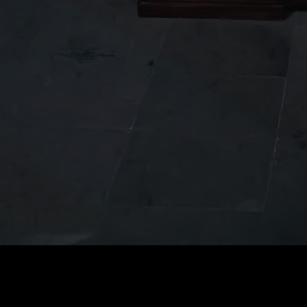
Fiyat
:
60
Bakiye
:
0