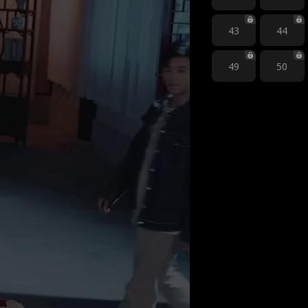
43
44
49
50