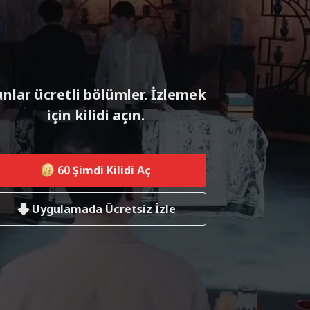
nlar ücretli bölümler. İzlemek
için kilidi açın.
60
Şimdi Kilidi Aç
Uygulamada Ücretsiz İzle