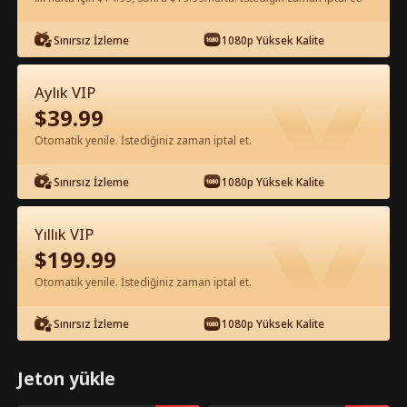
Uygulamada Ücretsiz İzle
Sınırsız İzleme
1080p Yüksek Kalite
Aylık VIP
$
39.99
Otomatik yenile. İstediğiniz zaman iptal et.
Sınırsız İzleme
1080p Yüksek Kalite
Bölüm 71 - Burada ben sorumluyum
Yıllık VIP
Tam Film
$
199.99
Otomatik yenile. İstediğiniz zaman iptal et.
0-49
50-74
Tüm Bölümler
Sınırsız İzleme
1080p Yüksek Kalite
69
70
71
72
73
74
Jeton yükle