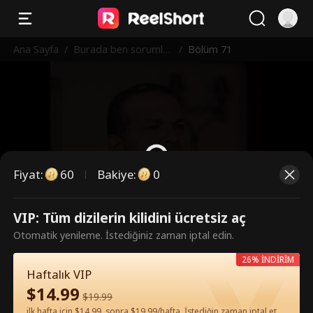
Ana Sayfa
/
Burada ben sorumluy
/
Bölüm 71
um
Fiyat
:
60
Bakiye
:
0
VIP: Tüm dizilerin kilidini ücretsiz aç
Bunlar ücretli bölümler. İzlemek
Otomatik yenileme. İstediğiniz zaman iptal edin.
için kilidi açın.
26% İNDİRİM
Haftalık VIP
$
14.99
60
Şimdi Kilidi Aç
$
19.99
ilk hafta için $14.99, sonra $19.99/hafta. İstediğin zaman iptal et.