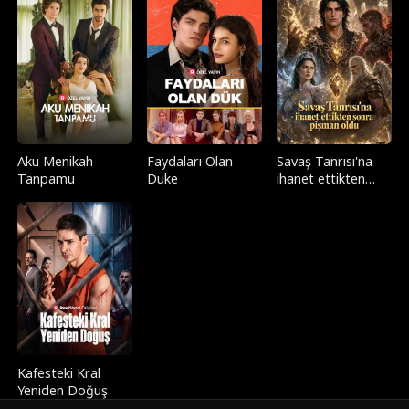
Aku Menikah
Faydaları Olan
Savaş Tanrısı'na
Tanpamu
Duke
ihanet ettikten
sonra pişman oldu
Kafesteki Kral
Yeniden Doğuş