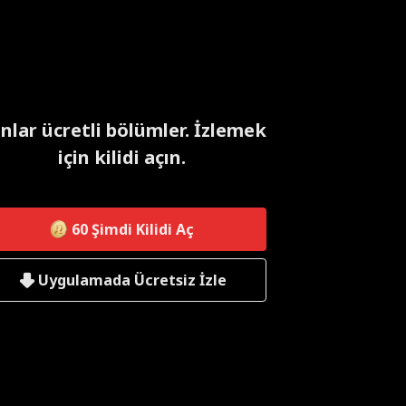
nlar ücretli bölümler. İzlemek
için kilidi açın.
60
Şimdi Kilidi Aç
Uygulamada Ücretsiz İzle