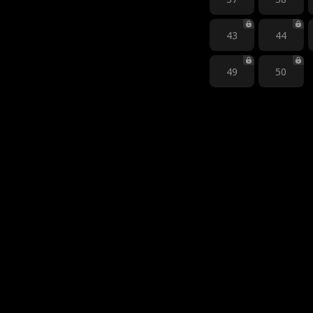
43
44
49
50