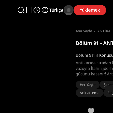
Yüklemek
Türkçe
Ana Sayfa
/
ANTİKA 
Bölüm 91 - AN
Bölüm 91’in Konus
Antikacıda sıradan 
vazoyla İlahi Ejderh
gücünü kazanır! Art
Her Yaşta
Şirket
Açık artırma
Seç