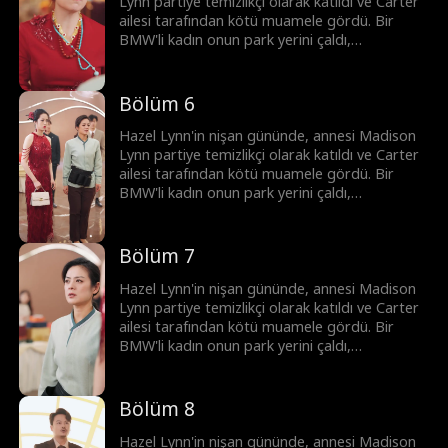
Madison, Pangea Group krizini çözerek
Lynn partiye temizlikçi olarak katıldı ve Carter
gücünü defalarca gösterdi. Sonunda, yabancı
ailesi tarafından kötü muamele gördü. Bir
sermayeden gelen tehditler nedeniyle Hazel'i
BMW'li kadın onun park yerini çaldı,
yurtdışına götürdü.
gelecekteki kayınvalide kuralları koydu ve
nişanlısı büyük bir nişan hediyesi talep etti.
Madison daha sonra gerçek kimliğini açıkladı,
Bölüm 6
Wyatt Lowe, Miguel Patel ve Anthony Blake
milyarlarca değerinde çeyizle geldiler. Ardından
Hazel Lynn'in nişan gününde, annesi Madison
Madison, Pangea Group krizini çözerek
Lynn partiye temizlikçi olarak katıldı ve Carter
gücünü defalarca gösterdi. Sonunda, yabancı
ailesi tarafından kötü muamele gördü. Bir
sermayeden gelen tehditler nedeniyle Hazel'i
BMW'li kadın onun park yerini çaldı,
yurtdışına götürdü.
gelecekteki kayınvalide kuralları koydu ve
nişanlısı büyük bir nişan hediyesi talep etti.
Madison daha sonra gerçek kimliğini açıkladı,
Bölüm 7
Wyatt Lowe, Miguel Patel ve Anthony Blake
milyarlarca değerinde çeyizle geldiler. Ardından
Hazel Lynn'in nişan gününde, annesi Madison
Madison, Pangea Group krizini çözerek
Lynn partiye temizlikçi olarak katıldı ve Carter
gücünü defalarca gösterdi. Sonunda, yabancı
ailesi tarafından kötü muamele gördü. Bir
sermayeden gelen tehditler nedeniyle Hazel'i
BMW'li kadın onun park yerini çaldı,
yurtdışına götürdü.
gelecekteki kayınvalide kuralları koydu ve
nişanlısı büyük bir nişan hediyesi talep etti.
Madison daha sonra gerçek kimliğini açıkladı,
Bölüm 8
Wyatt Lowe, Miguel Patel ve Anthony Blake
milyarlarca değerinde çeyizle geldiler. Ardından
Hazel Lynn'in nişan gününde, annesi Madison