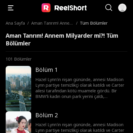
Ana Sayfa
/
Aman Tanrım! Annem
/
Tüm Bölümler
Milyarder mi?!
Aman Tanrım! Annem Milyarder mi?! Tüm
Bölümler
101
Bölümler
Bölüm 1
Hazel Lynn'in nişan gününde, annesi Madison
Lynn partiye temizlikçi olarak katıldı ve Carter
ailesi tarafından kötü muamele gördü. Bir
BMW'li kadın onun park yerini çaldı,
gelecekteki kayınvalide kuralları koydu ve
nişanlısı büyük bir nişan hediyesi talep etti.
Madison daha sonra gerçek kimliğini açıkladı,
Bölüm 2
Wyatt Lowe, Miguel Patel ve Anthony Blake
milyarlarca değerinde çeyizle geldiler. Ardından
Hazel Lynn'in nişan gününde, annesi Madison
Madison, Pangea Group krizini çözerek
Lynn partiye temizlikçi olarak katıldı ve Carter