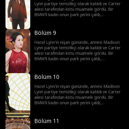
Madison, Pangea Group krizini çözerek
Lynn partiye temizlikçi olarak katıldı ve Carter
gücünü defalarca gösterdi. Sonunda, yabancı
ailesi tarafından kötü muamele gördü. Bir
sermayeden gelen tehditler nedeniyle Hazel'i
BMW'li kadın onun park yerini çaldı,
yurtdışına götürdü.
gelecekteki kayınvalide kuralları koydu ve
nişanlısı büyük bir nişan hediyesi talep etti.
Madison daha sonra gerçek kimliğini açıkladı,
Bölüm 9
Wyatt Lowe, Miguel Patel ve Anthony Blake
milyarlarca değerinde çeyizle geldiler. Ardından
Hazel Lynn'in nişan gününde, annesi Madison
Madison, Pangea Group krizini çözerek
Lynn partiye temizlikçi olarak katıldı ve Carter
gücünü defalarca gösterdi. Sonunda, yabancı
ailesi tarafından kötü muamele gördü. Bir
sermayeden gelen tehditler nedeniyle Hazel'i
BMW'li kadın onun park yerini çaldı,
yurtdışına götürdü.
gelecekteki kayınvalide kuralları koydu ve
nişanlısı büyük bir nişan hediyesi talep etti.
Madison daha sonra gerçek kimliğini açıkladı,
Bölüm 10
Wyatt Lowe, Miguel Patel ve Anthony Blake
milyarlarca değerinde çeyizle geldiler. Ardından
Hazel Lynn'in nişan gününde, annesi Madison
Madison, Pangea Group krizini çözerek
Lynn partiye temizlikçi olarak katıldı ve Carter
gücünü defalarca gösterdi. Sonunda, yabancı
ailesi tarafından kötü muamele gördü. Bir
sermayeden gelen tehditler nedeniyle Hazel'i
BMW'li kadın onun park yerini çaldı,
yurtdışına götürdü.
gelecekteki kayınvalide kuralları koydu ve
nişanlısı büyük bir nişan hediyesi talep etti.
Madison daha sonra gerçek kimliğini açıkladı,
Bölüm 11
Wyatt Lowe, Miguel Patel ve Anthony Blake