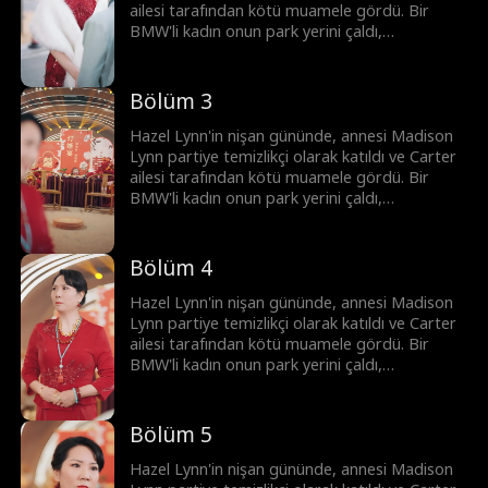
gücünü defalarca gösterdi. Sonunda, yabancı
ailesi tarafından kötü muamele gördü. Bir
sermayeden gelen tehditler nedeniyle Hazel'i
BMW'li kadın onun park yerini çaldı,
yurtdışına götürdü.
gelecekteki kayınvalide kuralları koydu ve
nişanlısı büyük bir nişan hediyesi talep etti.
Madison daha sonra gerçek kimliğini açıkladı,
Bölüm 3
Wyatt Lowe, Miguel Patel ve Anthony Blake
milyarlarca değerinde çeyizle geldiler. Ardından
Hazel Lynn'in nişan gününde, annesi Madison
Madison, Pangea Group krizini çözerek
Lynn partiye temizlikçi olarak katıldı ve Carter
gücünü defalarca gösterdi. Sonunda, yabancı
ailesi tarafından kötü muamele gördü. Bir
sermayeden gelen tehditler nedeniyle Hazel'i
BMW'li kadın onun park yerini çaldı,
yurtdışına götürdü.
gelecekteki kayınvalide kuralları koydu ve
nişanlısı büyük bir nişan hediyesi talep etti.
Madison daha sonra gerçek kimliğini açıkladı,
Bölüm 4
Wyatt Lowe, Miguel Patel ve Anthony Blake
milyarlarca değerinde çeyizle geldiler. Ardından
Hazel Lynn'in nişan gününde, annesi Madison
Madison, Pangea Group krizini çözerek
Lynn partiye temizlikçi olarak katıldı ve Carter
gücünü defalarca gösterdi. Sonunda, yabancı
ailesi tarafından kötü muamele gördü. Bir
sermayeden gelen tehditler nedeniyle Hazel'i
BMW'li kadın onun park yerini çaldı,
yurtdışına götürdü.
gelecekteki kayınvalide kuralları koydu ve
nişanlısı büyük bir nişan hediyesi talep etti.
Madison daha sonra gerçek kimliğini açıkladı,
Bölüm 5
Wyatt Lowe, Miguel Patel ve Anthony Blake
milyarlarca değerinde çeyizle geldiler. Ardından
Hazel Lynn'in nişan gününde, annesi Madison