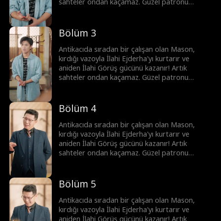
sahteler ondan kaçamaz. Güzel patronu
Clara'yı krizden kurtarıp en iyi eksper olurken,
başkentin önde gelenleri ona para dökmek için
sıraya girer. Mason hızla yükselip şöhrete
Bölüm 3
kavuşur...
Antikacıda sıradan bir çalışan olan Mason,
kırdığı vazoyla İlahi Ejderha'yı kurtarır ve
aniden İlahi Görüş gücünü kazanır! Artık
sahteler ondan kaçamaz. Güzel patronu
Clara'yı krizden kurtarıp en iyi eksper olurken,
başkentin önde gelenleri ona para dökmek için
sıraya girer. Mason hızla yükselip şöhrete
Bölüm 4
kavuşur...
Antikacıda sıradan bir çalışan olan Mason,
kırdığı vazoyla İlahi Ejderha'yı kurtarır ve
aniden İlahi Görüş gücünü kazanır! Artık
sahteler ondan kaçamaz. Güzel patronu
Clara'yı krizden kurtarıp en iyi eksper olurken,
başkentin önde gelenleri ona para dökmek için
sıraya girer. Mason hızla yükselip şöhrete
Bölüm 5
kavuşur...
Antikacıda sıradan bir çalışan olan Mason,
kırdığı vazoyla İlahi Ejderha'yı kurtarır ve
aniden İlahi Görüş gücünü kazanır! Artık