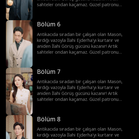
sahteler ondan kaçamaz. Güzel patronu
Clara'yı krizden kurtarıp en iyi eksper olurken,
başkentin önde gelenleri ona para dökmek için
sıraya girer. Mason hızla yükselip şöhrete
Bölüm 6
kavuşur...
Antikacıda sıradan bir çalışan olan Mason,
kırdığı vazoyla İlahi Ejderha'yı kurtarır ve
aniden İlahi Görüş gücünü kazanır! Artık
sahteler ondan kaçamaz. Güzel patronu
Clara'yı krizden kurtarıp en iyi eksper olurken,
başkentin önde gelenleri ona para dökmek için
sıraya girer. Mason hızla yükselip şöhrete
Bölüm 7
kavuşur...
Antikacıda sıradan bir çalışan olan Mason,
kırdığı vazoyla İlahi Ejderha'yı kurtarır ve
aniden İlahi Görüş gücünü kazanır! Artık
sahteler ondan kaçamaz. Güzel patronu
Clara'yı krizden kurtarıp en iyi eksper olurken,
başkentin önde gelenleri ona para dökmek için
sıraya girer. Mason hızla yükselip şöhrete
Bölüm 8
kavuşur...
Antikacıda sıradan bir çalışan olan Mason,
kırdığı vazoyla İlahi Ejderha'yı kurtarır ve