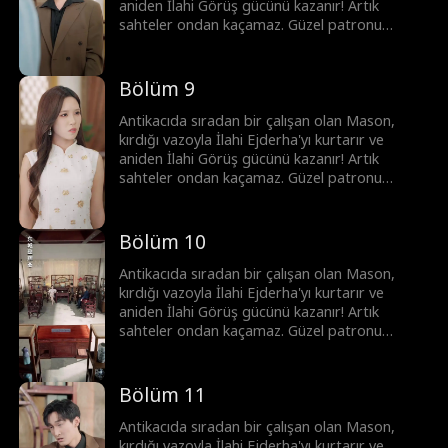
aniden İlahi Görüş gücünü kazanır! Artık
sahteler ondan kaçamaz. Güzel patronu
Clara'yı krizden kurtarıp en iyi eksper olurken,
başkentin önde gelenleri ona para dökmek için
sıraya girer. Mason hızla yükselip şöhrete
Bölüm 9
kavuşur...
Antikacıda sıradan bir çalışan olan Mason,
kırdığı vazoyla İlahi Ejderha'yı kurtarır ve
aniden İlahi Görüş gücünü kazanır! Artık
sahteler ondan kaçamaz. Güzel patronu
Clara'yı krizden kurtarıp en iyi eksper olurken,
başkentin önde gelenleri ona para dökmek için
sıraya girer. Mason hızla yükselip şöhrete
Bölüm 10
kavuşur...
Antikacıda sıradan bir çalışan olan Mason,
kırdığı vazoyla İlahi Ejderha'yı kurtarır ve
aniden İlahi Görüş gücünü kazanır! Artık
sahteler ondan kaçamaz. Güzel patronu
Clara'yı krizden kurtarıp en iyi eksper olurken,
başkentin önde gelenleri ona para dökmek için
sıraya girer. Mason hızla yükselip şöhrete
Bölüm 11
kavuşur...
Antikacıda sıradan bir çalışan olan Mason,
kırdığı vazoyla İlahi Ejderha'yı kurtarır ve