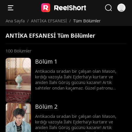
Ana Sayfa
/
ANTİKA EFSANESİ
/
Tüm Bölümler
ANTİKA EFSANESİ Tüm Bölümler
100
Bölümler
Bölüm 1
Antikacıda sıradan bir çalışan olan Mason,
kırdığı vazoyla İlahi Ejderha'yı kurtarır ve
aniden İlahi Görüş gücünü kazanır! Artık
sahteler ondan kaçamaz. Güzel patronu
Clara'yı krizden kurtarıp en iyi eksper olurken,
başkentin önde gelenleri ona para dökmek için
sıraya girer. Mason hızla yükselip şöhrete
Bölüm 2
kavuşur...
Antikacıda sıradan bir çalışan olan Mason,
kırdığı vazoyla İlahi Ejderha'yı kurtarır ve
aniden İlahi Görüş gücünü kazanır! Artık