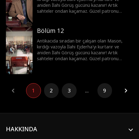
aniden İlahi Görüş gücünü kazanır! Artık
sahteler ondan kaçamaz. Güzel patronu
Clara'yı krizden kurtarıp en iyi eksper olurken,
başkentin önde gelenleri ona para dökmek için
sıraya girer. Mason hızla yükselip şöhrete
Bölüm 12
kavuşur...
Antikacıda sıradan bir çalışan olan Mason,
kırdığı vazoyla İlahi Ejderha'yı kurtarır ve
aniden İlahi Görüş gücünü kazanır! Artık
sahteler ondan kaçamaz. Güzel patronu
Clara'yı krizden kurtarıp en iyi eksper olurken,
başkentin önde gelenleri ona para dökmek için
sıraya girer. Mason hızla yükselip şöhrete
kavuşur...
1
2
3
...
9
HAKKINDA