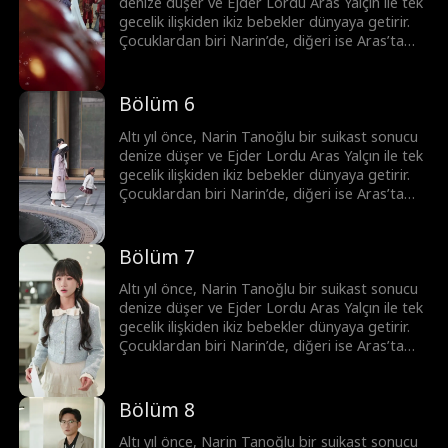
karşılaşırlar. En sonunda ikizlerin planı
denize düşer ve Ejder Lordu Aras Yalçın ile tek
sayesinde tüm yanlış anlaşılmalar çözülür ve
gecelik ilişkiden ikiz bebekler dünyaya getirir.
çift mutlu sona ulaşır.
Çocuklardan biri Narin’de, diğeri ise Aras’ta
kalır. Yıllar sonra Narin, hasta kızı Sanem’i
tedavi ettirmek için geri döner. Birbirine
tıpatıp benzeyen Melis ve Sanem sürekli
Bölüm 6
karıştırılır. İkizlerin çabalarıyla Aras ile Narin
birbirine yaklaşsa da gerçeklerle hep son anda
Altı yıl önce, Narin Tanoğlu bir suikast sonucu
karşılaşırlar. En sonunda ikizlerin planı
denize düşer ve Ejder Lordu Aras Yalçın ile tek
sayesinde tüm yanlış anlaşılmalar çözülür ve
gecelik ilişkiden ikiz bebekler dünyaya getirir.
çift mutlu sona ulaşır.
Çocuklardan biri Narin’de, diğeri ise Aras’ta
kalır. Yıllar sonra Narin, hasta kızı Sanem’i
tedavi ettirmek için geri döner. Birbirine
tıpatıp benzeyen Melis ve Sanem sürekli
Bölüm 7
karıştırılır. İkizlerin çabalarıyla Aras ile Narin
birbirine yaklaşsa da gerçeklerle hep son anda
Altı yıl önce, Narin Tanoğlu bir suikast sonucu
karşılaşırlar. En sonunda ikizlerin planı
denize düşer ve Ejder Lordu Aras Yalçın ile tek
sayesinde tüm yanlış anlaşılmalar çözülür ve
gecelik ilişkiden ikiz bebekler dünyaya getirir.
çift mutlu sona ulaşır.
Çocuklardan biri Narin’de, diğeri ise Aras’ta
kalır. Yıllar sonra Narin, hasta kızı Sanem’i
tedavi ettirmek için geri döner. Birbirine
tıpatıp benzeyen Melis ve Sanem sürekli
Bölüm 8
karıştırılır. İkizlerin çabalarıyla Aras ile Narin
birbirine yaklaşsa da gerçeklerle hep son anda
Altı yıl önce, Narin Tanoğlu bir suikast sonucu