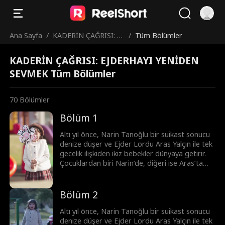
Ana Sayfa
/
KADERİN ÇAĞRISI: EJ
/
Tüm Bölümler
DERHAYI YENİDEN S
KADERİN ÇAĞRISI: EJDERHAYI YENİDEN
EVMEK
SEVMEK Tüm Bölümler
70
Bölümler
Bölüm 1
Altı yıl önce, Narin Tanoğlu bir suikast sonucu
denize düşer ve Ejder Lordu Aras Yalçın ile tek
gecelik ilişkiden ikiz bebekler dünyaya getirir.
Çocuklardan biri Narin’de, diğeri ise Aras’ta
kalır. Yıllar sonra Narin, hasta kızı Sanem’i
tedavi ettirmek için geri döner. Birbirine
tıpatıp benzeyen Melis ve Sanem sürekli
Bölüm 2
karıştırılır. İkizlerin çabalarıyla Aras ile Narin
birbirine yaklaşsa da gerçeklerle hep son anda
Altı yıl önce, Narin Tanoğlu bir suikast sonucu
karşılaşırlar. En sonunda ikizlerin planı
denize düşer ve Ejder Lordu Aras Yalçın ile tek