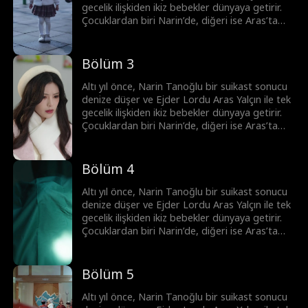
sayesinde tüm yanlış anlaşılmalar çözülür ve
gecelik ilişkiden ikiz bebekler dünyaya getirir.
çift mutlu sona ulaşır.
Çocuklardan biri Narin’de, diğeri ise Aras’ta
kalır. Yıllar sonra Narin, hasta kızı Sanem’i
tedavi ettirmek için geri döner. Birbirine
tıpatıp benzeyen Melis ve Sanem sürekli
Bölüm 3
karıştırılır. İkizlerin çabalarıyla Aras ile Narin
birbirine yaklaşsa da gerçeklerle hep son anda
Altı yıl önce, Narin Tanoğlu bir suikast sonucu
karşılaşırlar. En sonunda ikizlerin planı
denize düşer ve Ejder Lordu Aras Yalçın ile tek
sayesinde tüm yanlış anlaşılmalar çözülür ve
gecelik ilişkiden ikiz bebekler dünyaya getirir.
çift mutlu sona ulaşır.
Çocuklardan biri Narin’de, diğeri ise Aras’ta
kalır. Yıllar sonra Narin, hasta kızı Sanem’i
tedavi ettirmek için geri döner. Birbirine
tıpatıp benzeyen Melis ve Sanem sürekli
Bölüm 4
karıştırılır. İkizlerin çabalarıyla Aras ile Narin
birbirine yaklaşsa da gerçeklerle hep son anda
Altı yıl önce, Narin Tanoğlu bir suikast sonucu
karşılaşırlar. En sonunda ikizlerin planı
denize düşer ve Ejder Lordu Aras Yalçın ile tek
sayesinde tüm yanlış anlaşılmalar çözülür ve
gecelik ilişkiden ikiz bebekler dünyaya getirir.
çift mutlu sona ulaşır.
Çocuklardan biri Narin’de, diğeri ise Aras’ta
kalır. Yıllar sonra Narin, hasta kızı Sanem’i
tedavi ettirmek için geri döner. Birbirine
tıpatıp benzeyen Melis ve Sanem sürekli
Bölüm 5
karıştırılır. İkizlerin çabalarıyla Aras ile Narin
birbirine yaklaşsa da gerçeklerle hep son anda
Altı yıl önce, Narin Tanoğlu bir suikast sonucu