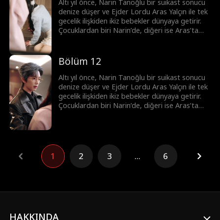
birbirine yaklaşsa da gerçeklerle hep son anda
Altı yıl önce, Narin Tanoğlu bir suikast sonucu
karşılaşırlar. En sonunda ikizlerin planı
denize düşer ve Ejder Lordu Aras Yalçın ile tek
sayesinde tüm yanlış anlaşılmalar çözülür ve
gecelik ilişkiden ikiz bebekler dünyaya getirir.
çift mutlu sona ulaşır.
Çocuklardan biri Narin’de, diğeri ise Aras’ta
kalır. Yıllar sonra Narin, hasta kızı Sanem’i
tedavi ettirmek için geri döner. Birbirine
tıpatıp benzeyen Melis ve Sanem sürekli
Bölüm 12
karıştırılır. İkizlerin çabalarıyla Aras ile Narin
birbirine yaklaşsa da gerçeklerle hep son anda
Altı yıl önce, Narin Tanoğlu bir suikast sonucu
karşılaşırlar. En sonunda ikizlerin planı
denize düşer ve Ejder Lordu Aras Yalçın ile tek
sayesinde tüm yanlış anlaşılmalar çözülür ve
gecelik ilişkiden ikiz bebekler dünyaya getirir.
çift mutlu sona ulaşır.
Çocuklardan biri Narin’de, diğeri ise Aras’ta
kalır. Yıllar sonra Narin, hasta kızı Sanem’i
tedavi ettirmek için geri döner. Birbirine
tıpatıp benzeyen Melis ve Sanem sürekli
karıştırılır. İkizlerin çabalarıyla Aras ile Narin
birbirine yaklaşsa da gerçeklerle hep son anda
1
2
3
...
6
karşılaşırlar. En sonunda ikizlerin planı
sayesinde tüm yanlış anlaşılmalar çözülür ve
çift mutlu sona ulaşır.
HAKKINDA