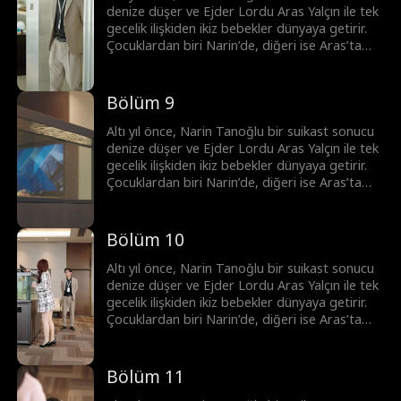
karşılaşırlar. En sonunda ikizlerin planı
denize düşer ve Ejder Lordu Aras Yalçın ile tek
sayesinde tüm yanlış anlaşılmalar çözülür ve
gecelik ilişkiden ikiz bebekler dünyaya getirir.
çift mutlu sona ulaşır.
Çocuklardan biri Narin’de, diğeri ise Aras’ta
kalır. Yıllar sonra Narin, hasta kızı Sanem’i
tedavi ettirmek için geri döner. Birbirine
tıpatıp benzeyen Melis ve Sanem sürekli
Bölüm 9
karıştırılır. İkizlerin çabalarıyla Aras ile Narin
birbirine yaklaşsa da gerçeklerle hep son anda
Altı yıl önce, Narin Tanoğlu bir suikast sonucu
karşılaşırlar. En sonunda ikizlerin planı
denize düşer ve Ejder Lordu Aras Yalçın ile tek
sayesinde tüm yanlış anlaşılmalar çözülür ve
gecelik ilişkiden ikiz bebekler dünyaya getirir.
çift mutlu sona ulaşır.
Çocuklardan biri Narin’de, diğeri ise Aras’ta
kalır. Yıllar sonra Narin, hasta kızı Sanem’i
tedavi ettirmek için geri döner. Birbirine
tıpatıp benzeyen Melis ve Sanem sürekli
Bölüm 10
karıştırılır. İkizlerin çabalarıyla Aras ile Narin
birbirine yaklaşsa da gerçeklerle hep son anda
Altı yıl önce, Narin Tanoğlu bir suikast sonucu
karşılaşırlar. En sonunda ikizlerin planı
denize düşer ve Ejder Lordu Aras Yalçın ile tek
sayesinde tüm yanlış anlaşılmalar çözülür ve
gecelik ilişkiden ikiz bebekler dünyaya getirir.
çift mutlu sona ulaşır.
Çocuklardan biri Narin’de, diğeri ise Aras’ta
kalır. Yıllar sonra Narin, hasta kızı Sanem’i
tedavi ettirmek için geri döner. Birbirine
tıpatıp benzeyen Melis ve Sanem sürekli
Bölüm 11
karıştırılır. İkizlerin çabalarıyla Aras ile Narin