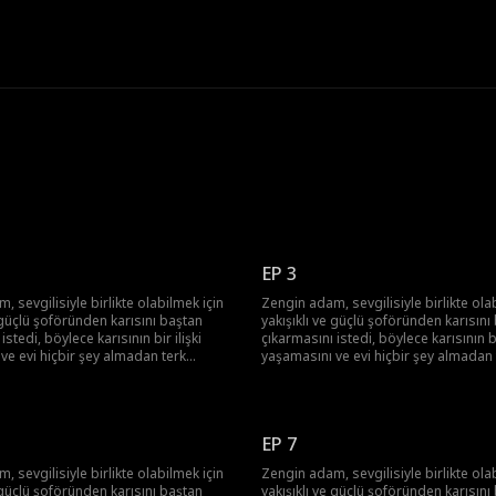
EP 3
 sevgilisiyle birlikte olabilmek için
Zengin adam, sevgilisiyle birlikte ola
e güçlü şoföründen karısını baştan
yakışıklı ve güçlü şoföründen karısını
istedi, böylece karısının bir ilişki
çıkarmasını istedi, böylece karısının bir
ve evi hiçbir şey almadan terk
yaşamasını ve evi hiçbir şey almadan 
ağlamayı amaçladı. Sonunda
etmesini sağlamayı amaçladı. Sonun
anı ortaya çıktı ve hem o hem de
patronun planı ortaya çıktı ve hem o
za aldı. Şoför de ayakları yere
sevgilisi ceza aldı. Şoför de ayakları 
nemini anladı ve köye geri döndü.
basmanın önemini anladı ve köye ger
EP 7
 sevgilisiyle birlikte olabilmek için
Zengin adam, sevgilisiyle birlikte ola
e güçlü şoföründen karısını baştan
yakışıklı ve güçlü şoföründen karısını