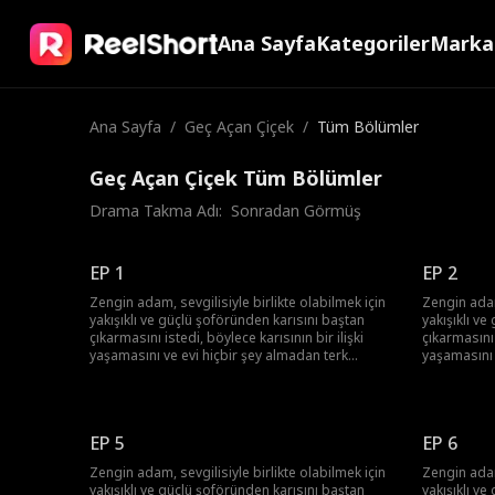
Ana Sayfa
Kategoriler
Marka
Ana Sayfa
/
Geç Açan Çiçek
/
Tüm Bölümler
Geç Açan Çiçek Tüm Bölümler
Drama Takma Adı:  
Sonradan Görmüş
EP 1
EP 2
Zengin adam, sevgilisiyle birlikte olabilmek için
Zengin adam,
yakışıklı ve güçlü şoföründen karısını baştan
yakışıklı v
çıkarmasını istedi, böylece karısının bir ilişki
çıkarmasını 
yaşamasını ve evi hiçbir şey almadan terk
yaşamasını 
etmesini sağlamayı amaçladı. Sonunda
etmesini s
patronun planı ortaya çıktı ve hem o hem de
patronun pl
sevgilisi ceza aldı. Şoför de ayakları yere
sevgilisi ce
basmanın önemini anladı ve köye geri döndü.
basmanın ö
EP 5
EP 6
Zengin adam, sevgilisiyle birlikte olabilmek için
Zengin adam,
yakışıklı ve güçlü şoföründen karısını baştan
yakışıklı v