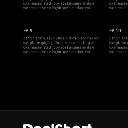
çıkarmasını istedi, böylece karısının bir ilişki
çıkarmasını 
yaşamasını ve evi hiçbir şey almadan terk
yaşamasını 
etmesini sağlamayı amaçladı. Sonunda
etmesini s
patronun planı ortaya çıktı ve hem o hem de
patronun pl
sevgilisi ceza aldı. Şoför de ayakları yere
sevgilisi ce
basmanın önemini anladı ve köye geri döndü.
basmanın ö
EP 9
EP 10
Zengin adam, sevgilisiyle birlikte olabilmek için
Zengin adam,
yakışıklı ve güçlü şoföründen karısını baştan
yakışıklı v
çıkarmasını istedi, böylece karısının bir ilişki
çıkarmasını 
yaşamasını ve evi hiçbir şey almadan terk
yaşamasını 
etmesini sağlamayı amaçladı. Sonunda
etmesini s
patronun planı ortaya çıktı ve hem o hem de
patronun pl
sevgilisi ceza aldı. Şoför de ayakları yere
sevgilisi ce
basmanın önemini anladı ve köye geri döndü.
basmanın ö