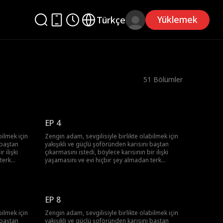
Yüklemek
Türkçe
51
Bölümler
EP 4
bilmek için
Zengin adam, sevgilisiyle birlikte olabilmek için
 baştan
yakışıklı ve güçlü şoföründen karısını baştan
 ilişki
çıkarmasını istedi, böylece karısının bir ilişki
terk
yaşamasını ve evi hiçbir şey almadan terk
da
etmesini sağlamayı amaçladı. Sonunda
 hem de
patronun planı ortaya çıktı ve hem o hem de
yere
sevgilisi ceza aldı. Şoför de ayakları yere
i döndü.
basmanın önemini anladı ve köye geri döndü.
EP 8
bilmek için
Zengin adam, sevgilisiyle birlikte olabilmek için
 baştan
yakışıklı ve güçlü şoföründen karısını baştan