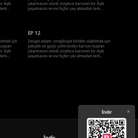
 ilişki
çıkarmasını istedi, böylece karısının bir ilişki
terk
yaşamasını ve evi hiçbir şey almadan terk
da
etmesini sağlamayı amaçladı. Sonunda
 hem de
patronun planı ortaya çıktı ve hem o hem de
yere
sevgilisi ceza aldı. Şoför de ayakları yere
i döndü.
basmanın önemini anladı ve köye geri döndü.
EP 12
bilmek için
Zengin adam, sevgilisiyle birlikte olabilmek için
 baştan
yakışıklı ve güçlü şoföründen karısını baştan
 ilişki
çıkarmasını istedi, böylece karısının bir ilişki
terk
yaşamasını ve evi hiçbir şey almadan terk
da
etmesini sağlamayı amaçladı. Sonunda
 hem de
patronun planı ortaya çıktı ve hem o hem de
yere
sevgilisi ceza aldı. Şoför de ayakları yere
i döndü.
basmanın önemini anladı ve köye geri döndü.
İndir
İndir