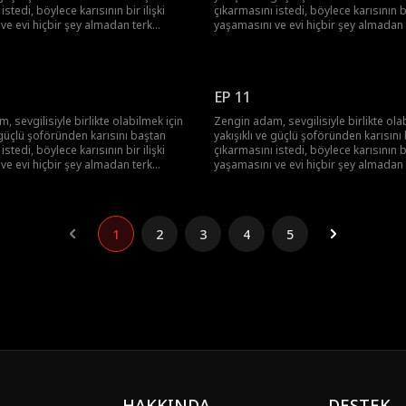
istedi, böylece karısının bir ilişki
çıkarmasını istedi, böylece karısının bir
ve evi hiçbir şey almadan terk
yaşamasını ve evi hiçbir şey almadan 
ağlamayı amaçladı. Sonunda
etmesini sağlamayı amaçladı. Sonun
anı ortaya çıktı ve hem o hem de
patronun planı ortaya çıktı ve hem o
za aldı. Şoför de ayakları yere
sevgilisi ceza aldı. Şoför de ayakları 
nemini anladı ve köye geri döndü.
basmanın önemini anladı ve köye ger
EP 11
 sevgilisiyle birlikte olabilmek için
Zengin adam, sevgilisiyle birlikte ola
e güçlü şoföründen karısını baştan
yakışıklı ve güçlü şoföründen karısını
istedi, böylece karısının bir ilişki
çıkarmasını istedi, böylece karısının bir
ve evi hiçbir şey almadan terk
yaşamasını ve evi hiçbir şey almadan 
ağlamayı amaçladı. Sonunda
etmesini sağlamayı amaçladı. Sonun
anı ortaya çıktı ve hem o hem de
patronun planı ortaya çıktı ve hem o
za aldı. Şoför de ayakları yere
sevgilisi ceza aldı. Şoför de ayakları 
nemini anladı ve köye geri döndü.
basmanın önemini anladı ve köye ger
1
2
3
4
5
HAKKINDA
DESTEK